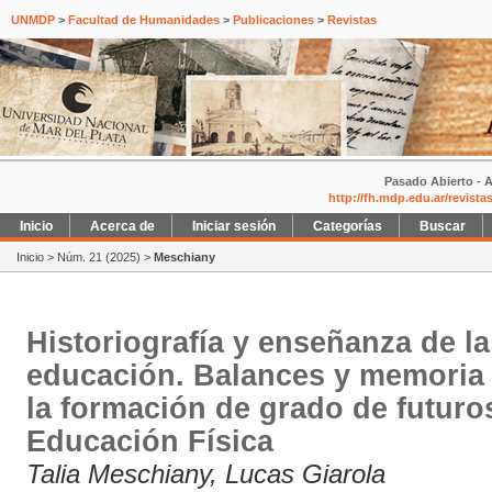
UNMDP
>
Facultad de Humanidades
>
Publicaciones
>
Revistas
Pasado Abierto - A
http://fh.mdp.edu.ar/revist
Inicio
Acerca de
Iniciar sesión
Categorías
Buscar
Inicio
>
Núm. 21 (2025)
>
Meschiany
Historiografía y enseñanza de la 
educación. Balances y memoria
la formación de grado de futuro
Educación Física
Talia Meschiany, Lucas Giarola