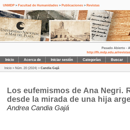
UNMDP
>
Facultad de Humanidades
>
Publicaciones
>
Revistas
Pasado Abierto - A
http://fh.mdp.edu.ar/revist
Inicio
Acerca de
Iniciar sesión
Categorías
Buscar
Inicio
>
Núm. 20 (2024)
>
Candia Gajá
Los eufemismos de Ana Negri. R
desde la mirada de una hija ar
Andrea Candia Gajá