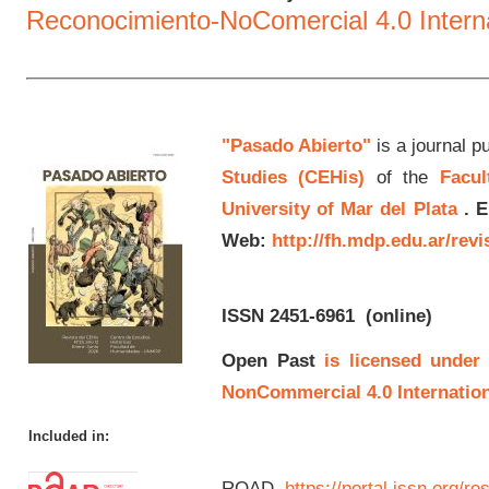
Reconocimiento-NoComercial 4.0 Intern
"Pasado Abierto"
is a journal p
Studies (CEHis)
of the
Facul
University of Mar del Plata
.
E
Web:
http://fh.mdp.edu.ar/rev
ISSN 2451-6961
(online)
Open Past
is licensed under
NonCommercial 4.0 Internation
Included in:
ROAD
https://portal.issn.org/