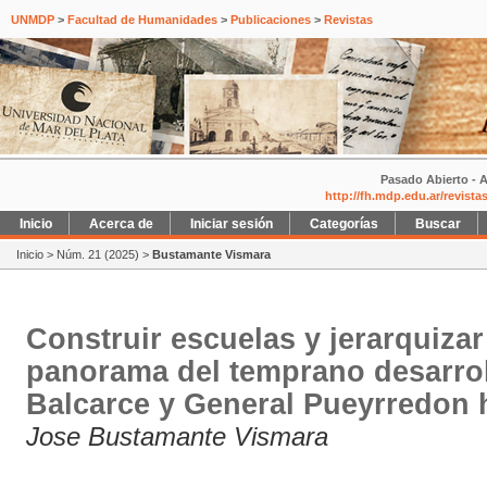
UNMDP
>
Facultad de Humanidades
>
Publicaciones
>
Revistas
Pasado Abierto - A
http://fh.mdp.edu.ar/revist
Inicio
Acerca de
Iniciar sesión
Categorías
Buscar
Inicio
>
Núm. 21 (2025)
>
Bustamante Vismara
Construir escuelas y jerarquiza
panorama del temprano desarrol
Balcarce y General Pueyrredon 
Jose Bustamante Vismara