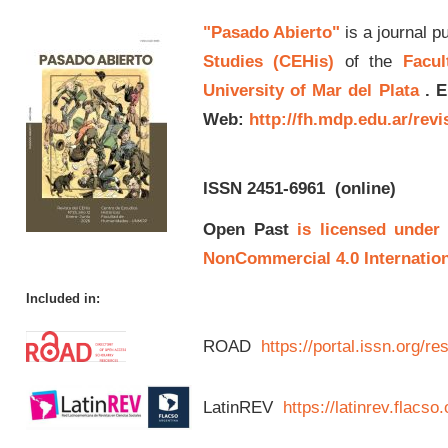
"Pasado Abierto"
is a journal p
Studies (CEHis)
of the
Facul
University of Mar del Plata
.
E
Web:
http://fh.mdp.edu.ar/rev
ISSN 2451-6961
(online)
Open Past
is licensed under
NonCommercial 4.0 Internation
Included in:
ROAD
https://portal.issn.org/
LatinREV
https://latinrev.flacso