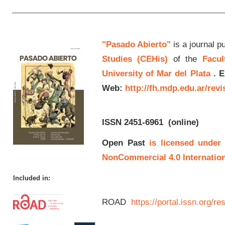
"Pasado Abierto"
is a journal p
Studies (CEHis)
of the
Facul
University of Mar del Plata
.
E
Web:
http://fh.mdp.edu.ar/rev
ISSN 2451-6961
(online)
Open Past
is licensed under
NonCommercial 4.0 Internation
Included in:
ROAD
https://portal.issn.org/