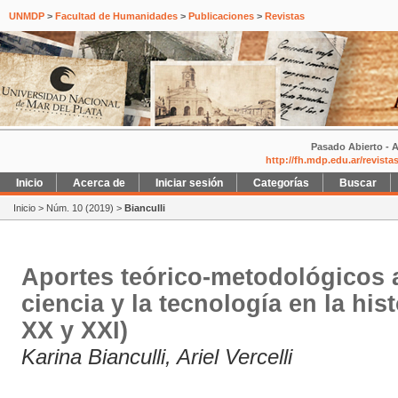
UNMDP
>
Facultad de Humanidades
>
Publicaciones
>
Revistas
Pasado Abierto - A
http://fh.mdp.edu.ar/revist
Inicio
Acerca de
Iniciar sesión
Categorías
Buscar
Inicio
>
Núm. 10 (2019)
>
Bianculli
Aportes teórico-metodológicos a
ciencia y la tecnología en la his
XX y XXI)
Karina Bianculli, Ariel Vercelli