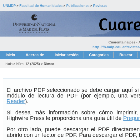
UNMDP
>
Facultad de Humanidades
>
Publicaciones
>
Revistas
Cuarenta naipes - A
http://fh.mdp.edu.ar/revista
Inicio
Acerca de
Iniciar sesión
Categorías
Buscar
Inicio
>
Núm. 12 (2025)
>
Dimeo
El archivo PDF seleccionado se debe cargar aquí si
módulo de lectura de PDF (por ejemplo, una ver
Reader
).
Si desea más información sobre cómo imprimir,
Highwire Press le proporciona una guía útil de
Pregun
Por otro lado, puede descargar el PDF directame
abrirlo con un lector de PDF. Para descargar el PDF, h