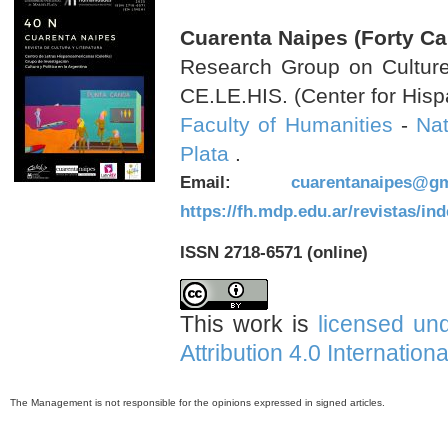
Cuarenta Naipes (Forty Ca
Research Group on Culture 
CE.LE.HIS. (Center for Hisp
Faculty of Humanities
-
Nat
Plata
.
Email:
cuarentanaipes@gm
https://fh.mdp.edu.ar/revistas/in
ISSN 2718-6571 (online)
This work is
licensed un
Attribution 4.0 Internation
The Management is not responsible for the opinions expressed in signed articles.