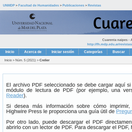
UNMDP
>
Facultad de Humanidades
>
Publicaciones
>
Revistas
Cuarenta naipes - A
http://fh.mdp.edu.ar/revista
Inicio
Acerca de
Iniciar sesión
Categorías
Buscar
Inicio
>
Núm. 5 (2021)
>
Crelier
El archivo PDF seleccionado se debe cargar aquí si
módulo de lectura de PDF (por ejemplo, una ver
Reader
).
Si desea más información sobre cómo imprimir,
Highwire Press le proporciona una guía útil de
Pregun
Por otro lado, puede descargar el PDF directame
abrirlo con un lector de PDF. Para descargar el PDF, h