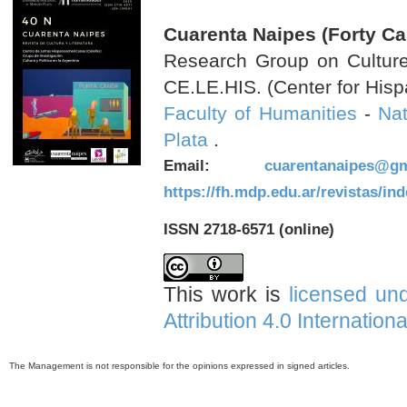
Cuarenta Naipes (Forty Ca
Research Group on Culture 
CE.LE.HIS. (Center for Hisp
Faculty of Humanities
-
Nat
Plata
.
Email:
cuarentanaipes@gm
https://fh.mdp.edu.ar/revistas/in
ISSN 2718-6571 (online)
This work is
licensed un
Attribution 4.0 Internation
The Management is not responsible for the opinions expressed in signed articles.