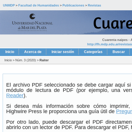
UNMDP
>
Facultad de Humanidades
>
Publicaciones
>
Revistas
Cuarenta naipes - A
http://fh.mdp.edu.ar/revista
Inicio
Acerca de
Iniciar sesión
Categorías
Buscar
Inicio
>
Núm. 3 (2020)
>
Raiter
El archivo PDF seleccionado se debe cargar aquí si
módulo de lectura de PDF (por ejemplo, una ver
Reader
).
Si desea más información sobre cómo imprimir,
Highwire Press le proporciona una guía útil de
Pregun
Por otro lado, puede descargar el PDF directame
abrirlo con un lector de PDF. Para descargar el PDF, h