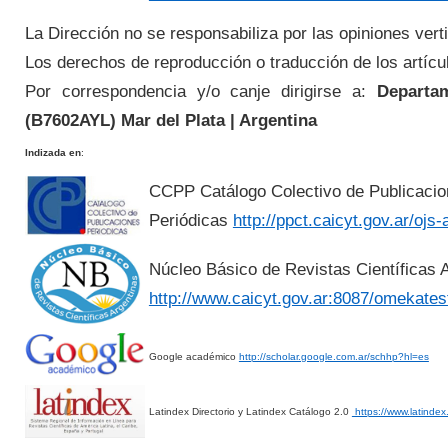
La Dirección no se responsabiliza por las opiniones verti
Los derechos de reproducción o traducción de los artícu
Por correspondencia y/o canje dirigirse a:
Departam
(
B7602AYL
) Mar del Plata | Argentina
Indizada en
:
CCPP Catálogo Colectivo de Publicaci
Periódicas
http://ppct.caicyt.gov.ar/ojs-
Núcleo Básico de Revistas Científicas A
http://www.caicyt.gov.ar:8087/omekates
Google académico
http://scholar.google.com.ar/schhp?hl=es
Latindex Directorio y Latindex Catálogo 2.0
https://www.latindex