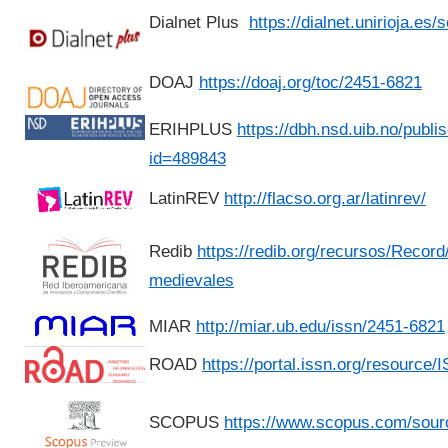
Dialnet Plus
https://dialnet.unirioja.es
DOAJ
https://doaj.org/toc/2451-6821
ERIHPLUS
https://dbh.nsd.uib.no/publis
id=489843
LatinREV
http://flacso.org.ar/latinrev/
Redib
https://redib.org/recursos/Recor
medievales
MIAR
http://miar.ub.edu/issn/2451-6821
ROAD
https://portal.issn.org/resource
SCOPUS
https://www.scopus.com/sour