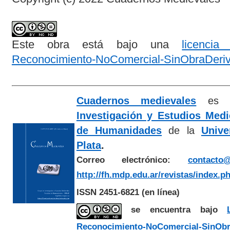
Este obra está bajo una
licenci
Reconocimiento-NoComercial-SinObraDeriva
Cuadernos medievales
es e
Investigación y Estudios Med
de Humanidades
de la
Unive
Plata
.
Correo electrónico:
contacto@
http://fh.mdp.edu.ar/revistas/index.p
ISSN 2451-6821
(en línea)
se encuentra bajo
Reconocimiento-NoComercial-SinObra