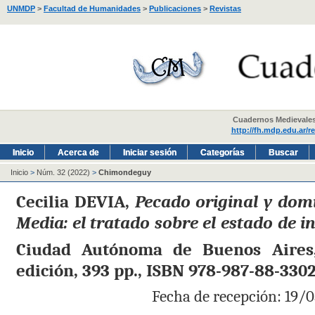
UNMDP
>
Facultad de Humanidades
>
Publicaciones
>
Revistas
Cuadernos Medievales -
http://fh.mdp.edu.ar/r
Inicio
Acerca de
Iniciar sesión
Categorías
Buscar
Inicio
>
Núm. 32 (2022)
>
Chimondeguy
Cecilia DEVIA,
Pecado original y domi
Media: el tratado sobre el estado de i
Ciudad Autónoma de Buenos Aires,
edición, 393 pp., ISBN 978-987-88-330
Fecha de recepción: 19/