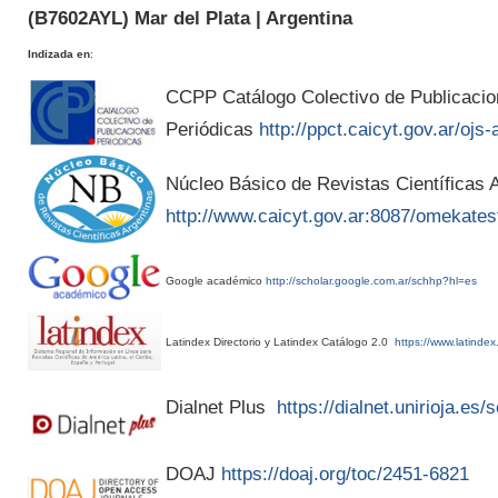
(
B7602AYL
) Mar del Plata | Argentina
Indizada en
:
CCPP Catálogo Colectivo de Publicaci
Periódicas
http://ppct.caicyt.gov.ar/ojs-
Núcleo Básico de Revistas Científicas A
http://www.caicyt.gov.ar:8087/omekates
Google académico
http://scholar.google.com.ar/schhp?hl=es
Latindex Directorio y Latindex Catálogo 2.0
https://www.latindex
Dialnet Plus
https://dialnet.unirioja.es
DOAJ
https://doaj.org/toc/2451-6821