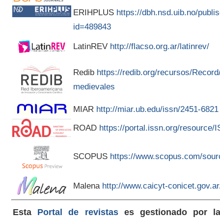
ERIHPLUS
https://dbh.nsd.uib.no/publis
id=489843
LatinREV
http://flacso.org.ar/latinrev/
Redib
https://redib.org/recursos/Recor
medievales
MIAR
http://miar.ub.edu/issn/2451-6821
ROAD
https://portal.issn.org/resource
SCOPUS
https://www.scopus.com/sour
Malena
http://www.caicyt-conicet.gov.
Esta
Portal de revistas
es gestionado por 