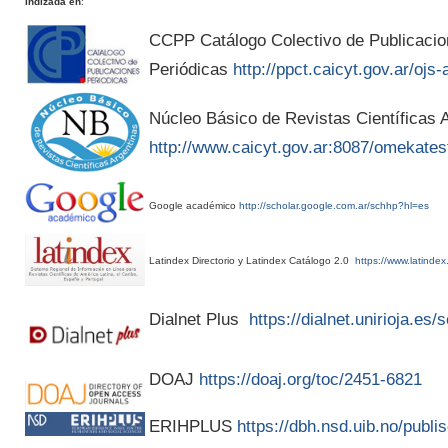
Indizada en
:
CCPP Catálogo Colectivo de Publicaci
Periódicas
http://ppct.caicyt.gov.ar/ojs-
Núcleo Básico de Revistas Científicas A
http://www.caicyt.gov.ar:8087/omekates
Google académico
http://scholar.google.com.ar/schhp?hl=es
Latindex Directorio y Latindex Catálogo 2.0
https://www.latindex
Dialnet Plus
https://dialnet.unirioja.es
DOAJ
https://doaj.org/toc/2451-6821
ERIHPLUS
https://dbh.nsd.uib.no/publis