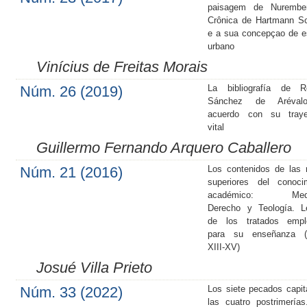
paisagem de Nurembe
Crônica de Hartmann S
e a sua concepçao de 
urbano
Vinícius de Freitas Morais
Núm. 26 (2019)
La bibliografía de Ro
Sánchez de Aréva
acuerdo con su trayec
vital
Guillermo Fernando Arquero Caballero
Núm. 21 (2016)
Los contenidos de las
superiores del conoci
académico: Medic
Derecho y Teología. L
de los tratados empl
para su enseñanza (s
XIII-XV)
Josué Villa Prieto
Núm. 33 (2022)
Los siete pecados capit
las cuatro postrimería