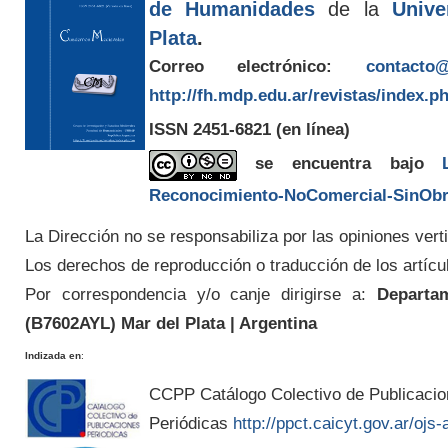
de Humanidades
de la
Unive
Plata
.
Correo electrónico:
contacto@
http://fh.mdp.edu.ar/revistas/index.p
ISSN 2451-6821
(en línea)
se encuentra bajo
Reconocimiento-NoComercial-SinObra
La Dirección no se responsabiliza por las opiniones verti
Los derechos de reproducción o traducción de los artícu
Por correspondencia y/o canje dirigirse a:
Departam
(
B7602AYL
) Mar del Plata | Argentina
Indizada en
:
CCPP Catálogo Colectivo de Publicaci
Periódicas
http://ppct.caicyt.gov.ar/ojs-