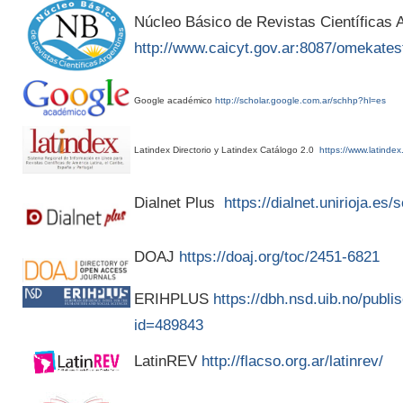
Núcleo Básico de Revistas Científicas A
http://www.caicyt.gov.ar:8087/omekates
Google académico
http://scholar.google.com.ar/schhp?hl=es
Latindex Directorio y Latindex Catálogo 2.0
https://www.latindex
Dialnet Plus
https://dialnet.unirioja.es
DOAJ
https://doaj.org/toc/2451-6821
ERIHPLUS
https://dbh.nsd.uib.no/publis
id=489843
LatinREV
http://flacso.org.ar/latinrev/