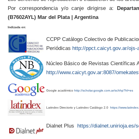
Por correspondencia y/o canje dirigirse a:
Departam
(
B7602AYL
) Mar del Plata | Argentina
Indizada en
:
CCPP Catálogo Colectivo de Publicaci
Periódicas
http://ppct.caicyt.gov.ar/ojs-
Núcleo Básico de Revistas Científicas A
http://www.caicyt.gov.ar:8087/omekates
Google académico
http://scholar.google.com.ar/schhp?hl=es
Latindex Directorio y Latindex Catálogo 2.0
https://www.latindex
Dialnet Plus
https://dialnet.unirioja.es