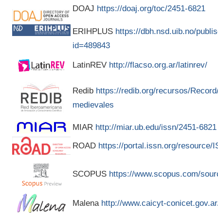
DOAJ
https://doaj.org/toc/2451-6821
ERIHPLUS
https://dbh.nsd.uib.no/publis
id=489843
LatinREV
http://flacso.org.ar/latinrev/
Redib
https://redib.org/recursos/Recor
medievales
MIAR
http://miar.ub.edu/issn/2451-6821
ROAD
https://portal.issn.org/resource
SCOPUS
https://www.scopus.com/sour
Malena
http://www.caicyt-conicet.gov.