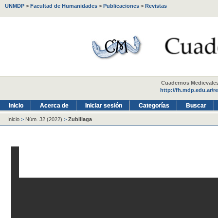
UNMDP
>
Facultad de Humanidades
>
Publicaciones
>
Revistas
Cuadernos Medievales -
http://fh.mdp.edu.ar/r
Inicio
Acerca de
Iniciar sesión
Categorías
Buscar
Inicio
>
Núm. 32 (2022)
>
Zubillaga