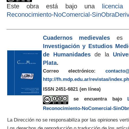
Este obra está bajo una
licenci
Reconocimiento-NoComercial-SinObraDeriva
Cuadernos medievales
es e
Investigación y Estudios Med
de Humanidades
de la
Unive
Plata
.
Correo electrónico:
contacto@
http://fh.mdp.edu.ar/revistas/index.p
ISSN 2451-6821
(en línea)
se encuentra bajo
Reconocimiento-NoComercial-SinObra
La Dirección no se responsabiliza por las opiniones verti
Los derechos de reproducción o traducción de los artícu