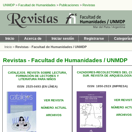
UNMDP
>
Facultad de Humanidades
>
Publicaciones
>
Revistas
Inicio
Acerca de
Iniciar sesión
Registrarse
Categoría
Inicio
>
Revistas - Facultad de Humanidades / UNMDP
Revistas - Facultad de Humanidades / UNMDP
CAZADORES-RECOLECTORES DEL C
CATALEJOS. REVISTA SOBRE LECTURA,
SUR. REVISTA DE ARQUEOLOGÍA
FORMACIÓN DE LECTORES Y
LITERATURA PARA NIÑOS
ISSN 1850-292X (IMPRESA)
ISSN 2525-0493 (EN LÍNEA)
VER REVIST
VER REVISTA
NÚMERO ACT
NÚMERO ACTUAL
ARCHIVOS
ARCHIVOS