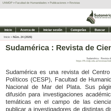
UNMDP
>
Facultad de Humanidades
>
Publicaciones
>
Revistas
Inicio
Acerca de
Iniciar sesión
Categorías
Buscar
Inicio
>
Núm. 24 (2026)
Sudamérica : Revista de Cie
Sudamérica : Revista de
https://fh.mdp.edu.ar/revistas/i
Sudamérica es una revista del Centro
Políticos (CESP), Facultad de Humanid
Nacional de Mar del Plata. Sus pág
difusión para investigaciones académi
temáticas en el campo de las ciencia
publicar a investigadores de distintas di