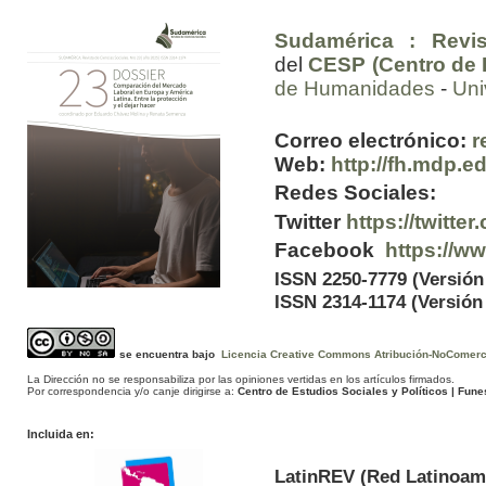
Sudamérica : Revis
del
CESP (Centro de E
de Humanidades
-
Uni
Correo electrónico:
r
Web:
http://fh.mdp.e
Redes Sociales:
Twitter
https://twitt
Facebook
https://w
ISSN 2250-7779 (Versión
ISSN 2314-1174 (Versión 
se encuentra bajo
Licencia Creative Commons Atribución-NoComercia
La Dirección no se responsabiliza por las opiniones vertidas en los artículos firmados.
Por correspondencia y/o canje dirigirse a:
Centro de Estudios Sociales y Políticos
| Funes
Incluida en:
LatinREV (Red Latinoam