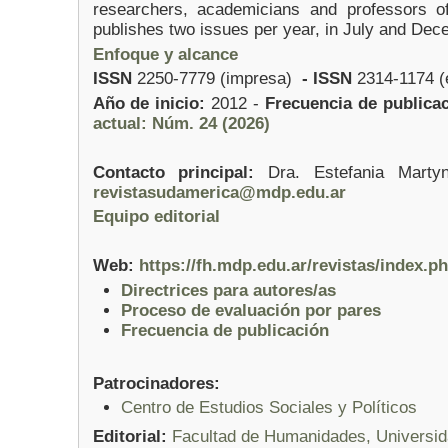
researchers, academicians and professors o
publishes two issues per year, in July and Dec
Enfoque y alcance
ISSN
2250-7779 (impresa)
- ISSN
2314-1174 (
Año de inicio:
2012 -
Frecuencia de publicac
actual: Núm. 24 (2026)
Contacto principal:
Dra. Estefania Marty
revistasudamerica@mdp.edu.ar
Equipo editorial
Web:
https://fh.mdp.edu.ar/revistas/index.
Directrices para autores/as
Proceso de evaluación por pares
Frecuencia de publicación
Patrocinadores:
Centro de Estudios Sociales y Políticos
Editorial:
Facultad de Humanidades, Universida