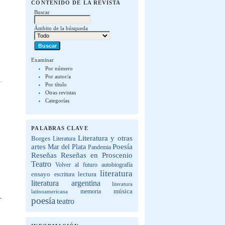
CONTENIDO DE LA REVISTA
Buscar
Ámbito de la búsqueda
Examinar
Por número
Por autor/a
Por título
Otras revistas
Categorías
PALABRAS CLAVE
Literatura y otras
Borges
Literatura
artes
Poesía
Mar del Plata
Pandemia
Reseñas
Reseñas en Proscenio
Teatro
Volver al futuro
autobiografía
literatura
lectura
ensayo
escritura
literatura argentina
literatura
música
latinoamericana
memoria
poesía
teatro