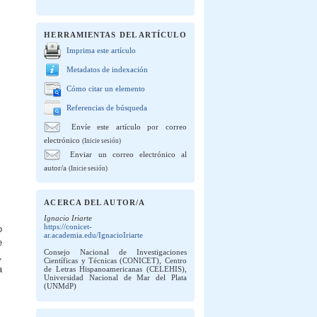
HERRAMIENTAS DEL ARTÍCULO
Imprima este artículo
Metadatos de indexación
Cómo citar un elemento
Referencias de búsqueda
Envíe este artículo por correo
electrónico
(Inicie sesión)
Enviar un correo electrónico al
autor/a
(Inicie sesión)
ACERCA DEL AUTOR/A
Ignacio Iriarte
https://conicet-
o
ar.academia.edu/IgnacioIriarte
e
Consejo Nacional de Investigaciones
,
Científicas y Técnicas (CONICET), Centro
a
de Letras Hispanoamericanas (CELEHIS),
Universidad Nacional de Mar del Plata
(UNMdP)