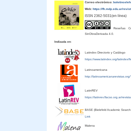
Correo electrónico:
boletincele
Web:
https://fh.mdp.edu.ar/revis
ISSN 2362-5031(en línea)
Reseñas Cele
SinObraDerivada 4.0.
Indizada en
:
Latindex Directorio y Catálogo
https://www.latindex.org/latindex/
Latinoamericana
http://latinoamericanarevistas.or
LatinREV
https://latinrev.flacso.org.ar/revis
BASE (Bielefeld Academic Search
Link
Malena