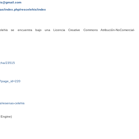
his@gmail.com
tas/index.php/rescelehis/index
his se encuentra bajo una Licencia Creative Commons Atribución-NoComercial-
ficha/23515
g/?page_id=220
tas/resenas-celehis
 Engine)