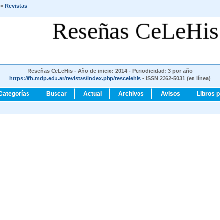
>
Revistas
Reseñas CeLeHis
Reseñas CeLeHis - Año de inicio: 2014 - Periodicidad: 3 por año
https://fh.mdp.edu.ar/revistas/index.php/rescelehis
- ISSN 2362-5031 (en línea)
Categorías
Buscar
Actual
Archivos
Avisos
Libros 