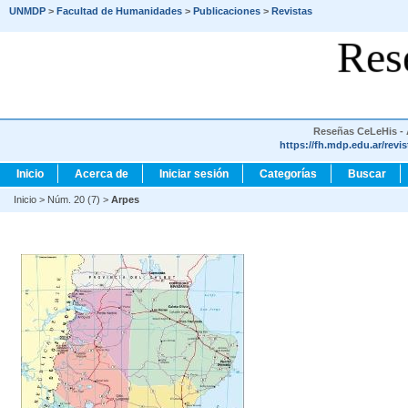
UNMDP
>
Facultad de Humanidades
>
Publicaciones
>
Revistas
Res
Reseñas CeLeHis - A
https://fh.mdp.edu.ar/revi
Inicio
Acerca de
Iniciar sesión
Categorías
Buscar
Inicio
>
Núm. 20 (7)
>
Arpes