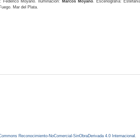
a: Federico Moyano. Iluminación:
Marcos Moyano
. Escenografía: Estefaní
Fuego. Mar del Plata.
e Commons Reconocimiento-NoComercial-SinObraDerivada 4.0 Internacional
.