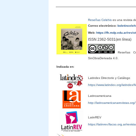
Reseñas Celehis
es una revista de
Correo electrónico:
boletincele
Web:
https://fh.mdp.edu.ar/revis
ISSN 2362-5031(en línea)
Reseñas Cele
SinObraDerivada 4.0.
Indizada en
:
Latindex Directorio y Catálogo
https://www.latindex.org/latindex/
Latinoamericana
http://latinoamericanarevistas.or
LatinREV
https://latinrev.flacso.org.ar/revis