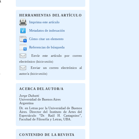
a
HERRAMIENTAS DEL ARTÍCULO
Imprima este artículo
Metadatos de indexación
Cómo citar un elemento
Referencias de búsqueda
Envíe este artículo por correo
electrónico
(Inicie sesión)
Enviar un correo electrónico al
autor/a
(Inicie sesión)
ACERCA DEL AUTOR/A
Jorge Dubatti
Universidad de Buenos Aires
Argentina
Dr. en Letras por la Universidad de Buenos
Aires. Director del Instituto de Artes del
Espectáculo “Dr. Raúl H. Castagnino”,
Facultad de Filosofía y Letras, UBA.
CONTENIDO DE LA REVISTA