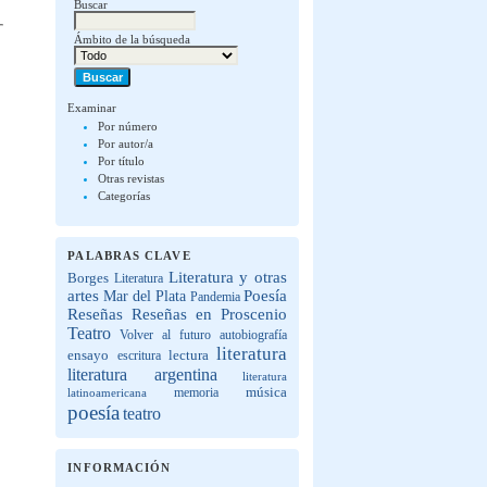
Buscar
Ámbito de la búsqueda
Examinar
Por número
Por autor/a
Por título
Otras revistas
Categorías
PALABRAS CLAVE
Literatura y otras
Borges
Literatura
artes
Poesía
Mar del Plata
Pandemia
Reseñas
Reseñas en Proscenio
Teatro
Volver al futuro
autobiografía
literatura
lectura
ensayo
escritura
literatura argentina
literatura
música
latinoamericana
memoria
poesía
teatro
INFORMACIÓN