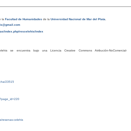
 la
Facultad de Humanidades
de la
Universidad Nacional de Mar del Plata
.
his@gmail.com
tas/index.php/rescelehis/index
his se encuentra bajo una Licencia Creative Commons Atribución-NoComercial-
ficha/23515
g/?page_id=220
tas/resenas-celehis