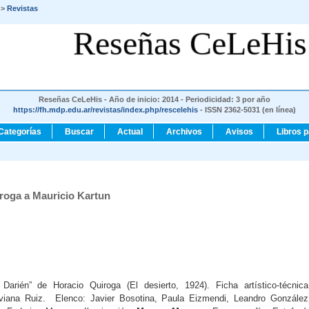
>
Revistas
Reseñas CeLeHis
Reseñas CeLeHis - Año de inicio: 2014 - Periodicidad: 3 por año
https://fh.mdp.edu.ar/revistas/index.php/rescelehis
- ISSN 2362-5031 (en línea)
Categorías
Buscar
Actual
Archivos
Avisos
Libros 
roga a Mauricio Kartun
Darién” de Horacio Quiroga (El desierto, 1924). Ficha artístico-técnica
Viviana Ruiz. Elenco: Javier Bosotina, Paula Eizmendi, Leandro González