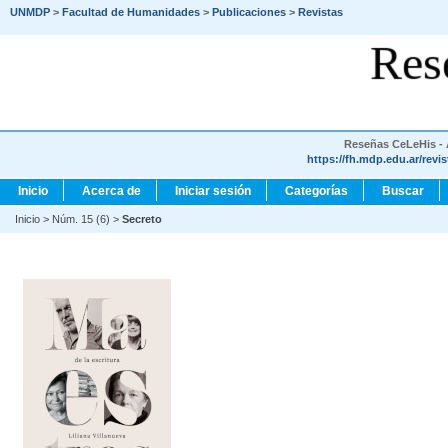
UNMDP
>
Facultad de Humanidades
>
Publicaciones
>
Revistas
Res
Reseñas CeLeHis - A
https://fh.mdp.edu.ar/revi
Inicio
Acerca de
Iniciar sesión
Categorías
Buscar
Inicio
>
Núm. 15 (6)
>
Secreto