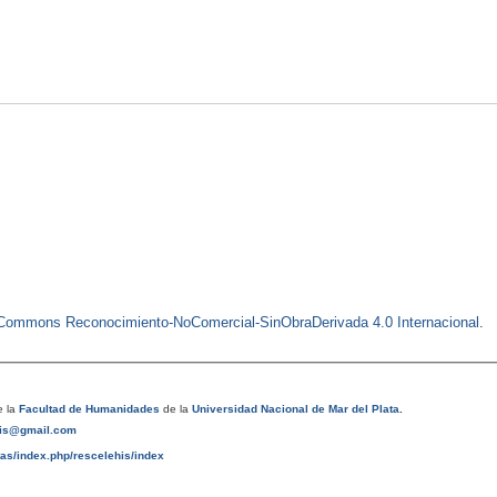
e Commons Reconocimiento-NoComercial-SinObraDerivada 4.0 Internacional
.
 la
Facultad de Humanidades
de la
Universidad Nacional de Mar del Plata
.
his@gmail.com
tas/index.php/rescelehis/index