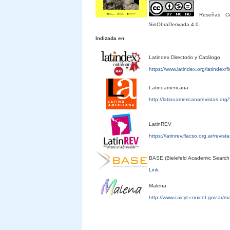
Reseñas Cele
SinObraDerivada 4.0.
Indizada en
:
Latindex Directorio y Catálogo
https://www.latindex.org/latindex/
Latinoamericana
http://latinoamericanarevistas.or
LatinREV
https://latinrev.flacso.org.ar/revis
BASE (Bielefeld Academic Search
Link
Malena
http://www.caicyt-conicet.gov.ar/