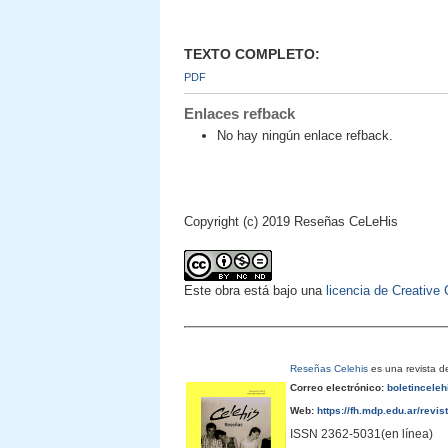
TEXTO COMPLETO:
PDF
Enlaces refback
No hay ningún enlace refback.
Copyright (c) 2019 Reseñas CeLeHis
Este obra está bajo una
licencia de Creativ
Reseñas Celehis
es una revista de
Correo electrónico:
boletincele
Web:
https://fh.mdp.edu.ar/revis
ISSN 2362-5031(en línea)