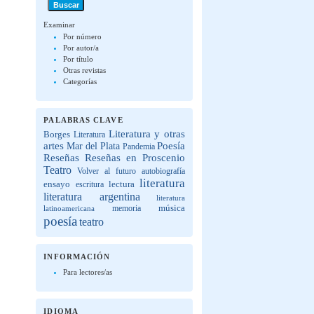
Examinar
Por número
Por autor/a
Por título
Otras revistas
Categorías
PALABRAS CLAVE
Literatura y otras
Borges
Literatura
artes
Poesía
Mar del Plata
Pandemia
Reseñas
Reseñas en Proscenio
Teatro
Volver al futuro
autobiografía
literatura
lectura
ensayo
escritura
literatura argentina
literatura
música
latinoamericana
memoria
poesía
teatro
INFORMACIÓN
Para lectores/as
IDIOMA