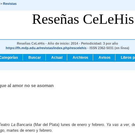
>
Revistas
Reseñas CeLeHis
Reseñas CeLeHis - Año de inicio: 2014 - Periodicidad: 3 por año
https://fh.mdp.edu.ar/revistas/index.php/rescelehis
- ISSN 2362-5031 (en línea)
Categorías
Buscar
Actual
Archivos
Avisos
Libros 
 que al amor no se asoman
 Teatro
La Bancaria
(Mar del Plata) lunes de enero y febrero.
Ya vas a ver
, d
ego
, martes de enero y febrero.