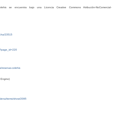
his se encuentra bajo una Licencia Creative Commons Atribución-NoComercial-
ficha/23515
g/?page_id=220
tas/resenas-celehis
 Engine)
malena/items/show/2095