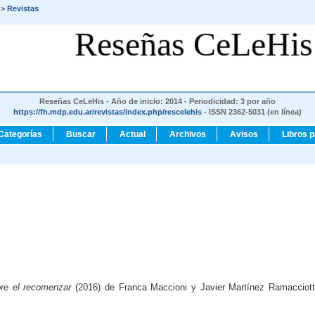
>
Revistas
Reseñas CeLeHis
Reseñas CeLeHis - Año de inicio: 2014 - Periodicidad: 3 por año
https://fh.mdp.edu.ar/revistas/index.php/rescelehis
- ISSN 2362-5031 (en línea)
Categorías
Buscar
Actual
Archivos
Avisos
Libros 
bre el recomenzar
(2016) de Franca Maccioni y Javier Martínez Ramacciott