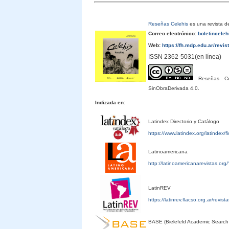
Reseñas Celehis
es una revista de
Correo electrónico:
boletincele
Web:
https://fh.mdp.edu.ar/revis
ISSN 2362-5031(en línea)
Reseñas Cele
SinObraDerivada 4.0.
Indizada en
:
Latindex Directorio y Catálogo
https://www.latindex.org/latindex/
Latinoamericana
http://latinoamericanarevistas.or
LatinREV
https://latinrev.flacso.org.ar/revis
BASE (Bielefeld Academic Search