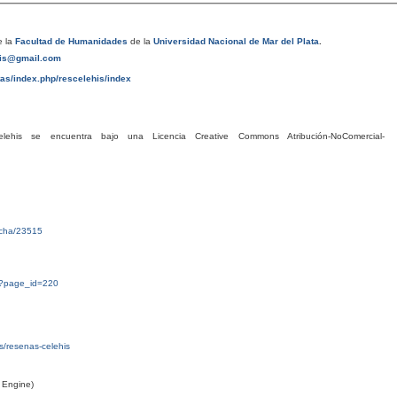
 la
Facultad de Humanidades
de la
Universidad Nacional de Mar del Plata
.
his@gmail.com
tas/index.php/rescelehis/index
his se encuentra bajo una Licencia Creative Commons Atribución-NoComercial-
ficha/23515
g/?page_id=220
tas/resenas-celehis
 Engine)