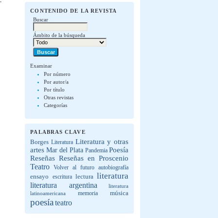
CONTENIDO DE LA REVISTA
Buscar
Ámbito de la búsqueda
Examinar
Por número
Por autor/a
Por título
Otras revistas
Categorías
PALABRAS CLAVE
Literatura y otras
Borges
Literatura
artes
Poesía
Mar del Plata
Pandemia
Reseñas
Reseñas en Proscenio
Teatro
Volver al futuro
autobiografía
literatura
lectura
ensayo
escritura
literatura argentina
literatura
música
latinoamericana
memoria
poesía
teatro