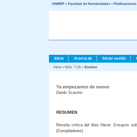
UNMDP
>
Facultad de Humanidades
>
Publicaciones
Inicio
Acerca de
Iniciar sesión
Inicio
>
Núm. 7 (3)
>
Scavino
Ya empezamos de nuevo
Dardo Scavino
RESUMEN
Reseña crítica del libro
Hacer. Ensayos so
(Compiladores).