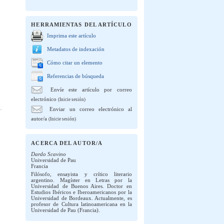
HERRAMIENTAS DEL ARTÍCULO
Imprima este artículo
Metadatos de indexación
Cómo citar un elemento
Referencias de búsqueda
Envíe este artículo por correo
electrónico
(Inicie sesión)
Enviar un correo electrónico al
autor/a
(Inicie sesión)
ACERCA DEL AUTOR/A
Dardo Scavino
Universidad de Pau
Francia
Filósofo, ensayista y crítico literario
argentino. Magíster en Letras por la
Universidad de Buenos Aires. Doctor en
Estudios Ibéricos e Iberoamericanos por la
Universidad de Bordeaux. Actualmente, es
profesor de Cultura latinoamericana en la
Universidad de Pau (Francia).