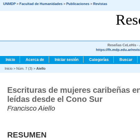
UNMDP
>
Facultad de Humanidades
>
Publicaciones
>
Revistas
Res
Reseñas CeLeHis - A
https://fh.mdp.edu.ar/revi
Inicio
Acerca de
Iniciar sesión
Categorías
Buscar
Inicio
>
Núm. 7 (3)
>
Aiello
Escrituras de mujeres caribeñas e
leídas desde el Cono Sur
Francisco Aiello
RESUMEN