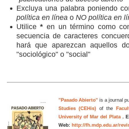
Excluya una palabra poniendo co
política en línea
o
NO política en l
Utilice
*
en un término como com
secuencia de caracteres concuerd
hará que aparezcan aquellos d
"sociológico" o "social"
"Pasado Abierto"
is a journal p
Studies (CEHis)
of the
Facul
University of Mar del Plata
.
E
Web:
http://fh.mdp.edu.ar/rev