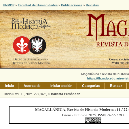
UNMDP
>
Facultad de Humanidades
>
Publicaciones
>
Revistas
Magallánica : revista de histori
https://fh.mdp.edu.ar/revis
Inicio
Acerca de
Iniciar sesión
Categorías
Buscar
Inicio
>
Vol. 11, Núm. 22 (2025)
>
Ballesta Fernández
MAGALLÁNICA, Revista de Historia Moderna: 11 / 22 (
Enero - Junio de 2025, ISSN 2422-779X