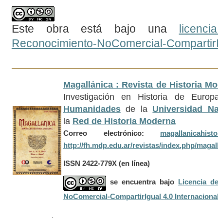
Este obra está bajo una
licenc
Reconocimiento-NoComercial-CompartirIg
Magallánica : Revista de Historia M
Investigación en Historia de Euro
Humanidades
de la
Universidad Na
la
Red de Historia Moderna
Correo electrónico:
magallanicahis
http://fh.mdp.edu.ar/revistas/index.php/magal
ISSN 2422-779X
(en línea)
se encuentra bajo
Licencia d
NoComercial-CompartirIgual 4.0 Internaciona