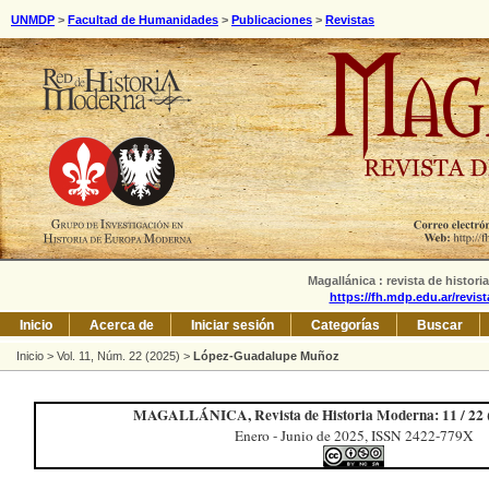
UNMDP
>
Facultad de Humanidades
>
Publicaciones
>
Revistas
Magallánica : revista de histori
https://fh.mdp.edu.ar/revis
Inicio
Acerca de
Iniciar sesión
Categorías
Buscar
Inicio
>
Vol. 11, Núm. 22 (2025)
>
López-Guadalupe Muñoz
MAGALLÁNICA, Revista de Historia Moderna: 11 / 22 (
Enero - Junio de 2025, ISSN 2422-779X