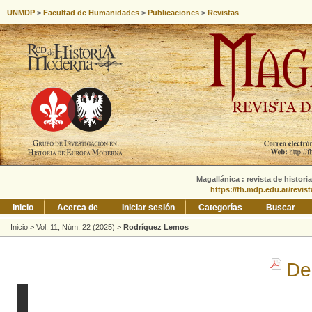
UNMDP
>
Facultad de Humanidades
>
Publicaciones
>
Revistas
Magallánica : revista de histori
https://fh.mdp.edu.ar/revis
Inicio
Acerca de
Iniciar sesión
Categorías
Buscar
Inicio
>
Vol. 11, Núm. 22 (2025)
>
Rodríguez Lemos
De