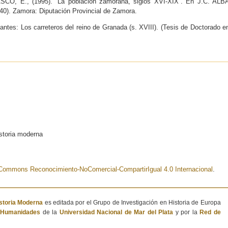
, E., (1995). “La población zamorana, siglos XVI-XIX”. En J.C. ALB
40). Zamora: Diputación Provincial de Zamora.
es: Los carreteros del reino de Granada (s. XVIII). (Tesis de Doctorado e
istoria moderna
e Commons Reconocimiento-NoComercial-CompartirIgual 4.0 Internacional
.
istoria Moderna
es editada por el Grupo de Investigación en Historia de Europa
e Humanidades
de la
Universidad Nacional de Mar del Plata
y por la
Red de