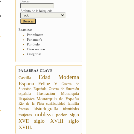
A
Buscar
Ámbito de la búsqueda
n
Examinar
Por número
Por autor/a
Por título
Otras revistas
Categorías
PALABRAS CLAVE
Edad Moderna
Castilla
España
Felipe V
Guerra de
Sucesión Española
Guerra de Sucesión
Ilustración
española
Monarquía
Monarquía de España
Hispánica
Río de la Plata
conflictividad
familia
historiografía
fracaso
identidades
nobleza
siglo
poder
mujeres
siglo XVIII
siglo
XVII
XVIII.