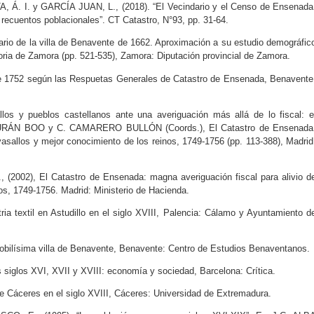
 I. y GARCÍA JUAN, L., (2018). “El Vecindario y el Censo de Ensenada
os recuentos poblacionales”. CT Catastro, N°93, pp. 31-64.
o de la villa de Benavente de 1662. Aproximación a su estudio demográfic
ria de Zamora (pp. 521-535), Zamora: Diputación provincial de Zamora.
752 según las Respuetas Generales de Catastro de Ensenada, Benavente
 y pueblos castellanos ante una averiguación más allá de lo fiscal: e
 DURÁN BOO y C. CAMARERO BULLÓN (Coords.), El Catastro de Ensenada
vasallos y mejor conocimiento de los reinos, 1749-1756 (pp. 113-388), Madrid
02), El Catastro de Ensenada: magna averiguación fiscal para alivio d
os, 1749-1756. Madrid: Ministerio de Hacienda.
 textil en Astudillo en el siglo XVIII, Palencia: Cálamo y Ayuntamiento d
obilísima villa de Benavente, Benavente: Centro de Estudios Benaventanos.
glos XVI, XVII y XVIII: economía y sociedad, Barcelona: Crítica.
Cáceres en el siglo XVIII, Cáceres: Universidad de Extremadura.