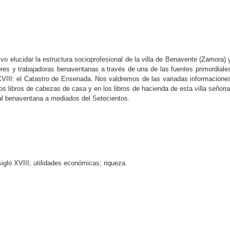
ivo elucidar la estructura socioprofesional de la villa de Benavente (Zamora) 
ores y trabajadoras benaventanas a través de una de las fuentes primordiale
o XVIII: el Catastro de Ensenada. Nos valdremos de las variadas informacione
os libros de cabezas de casa y en los libros de hacienda de esta villa señoria
oral benaventana a mediados del Setecientos.
iglo XVIII; utilidades económicas; riqueza.