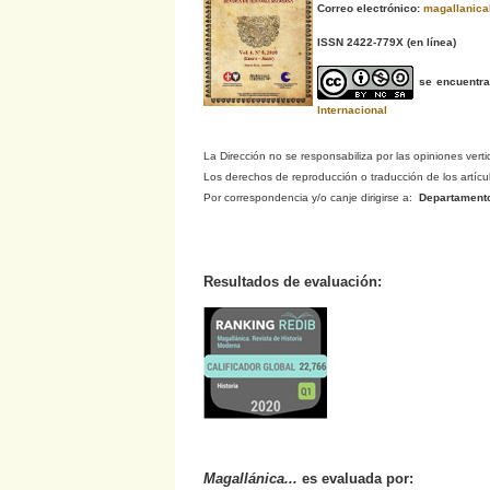
Correo electrónico:
magallanic
ISSN 2422-779X
(en línea)
se encuentr
Internacional
La Dirección no se responsabiliza por las opiniones verti
Los derechos de reproducción o traducción de los artículo
Por correspondencia y/o canje dirigirse a:
Departamento d
Resultados de evaluación:
Magallánica...
es evaluada por: