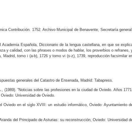
Única Contribución. 1752. Archivo Municipal de Benavente, Secretaría general
al Academia Española, Diccionario de la lengua castellana, en que se explic
eza y calidad, con las phrases o modos de hablar, los proverbios o refranes, 
 Madrid, tomo i (a-b), 1726 y tomo vi (s-z), 1739, reproducción facsimilar e
spuestas generales del Catastro de Ensenada, Madrid: Tabapress.
989). “Noticias sobre las profesiones en la ciudad de Oviedo. Años 1771
, Oviedo: Universidad de Oviedo.
Oviedo en el siglo XVIII: un estudio informático, Oviedo: Ayuntamiento d
anda del Principado de Asturias: su reconstrucción, Oviedo: Universidad d