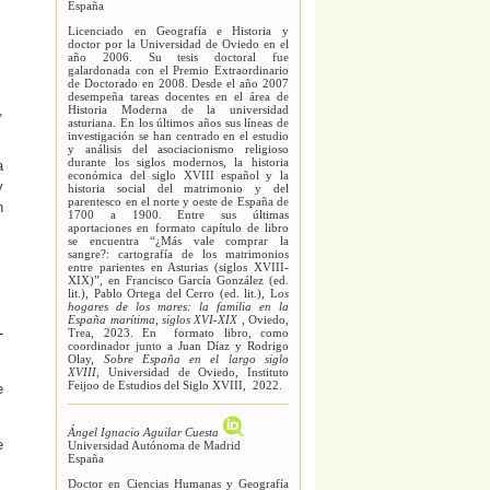
España
Licenciado en Geografía e Historia y
doctor por la Universidad de Oviedo en el
año 2006. Su tesis doctoral fue
galardonada con el Premio Extraordinario
de Doctorado en 2008. Desde el año 2007
desempeña tareas docentes en el área de
,
Historia Moderna de la universidad
asturiana. En los últimos años sus líneas de
investigación se han centrado en el estudio
y análisis del asociacionismo religioso
durante los siglos modernos, la historia
a
económica del siglo XVIII español y la
y
historia social del matrimonio y del
parentesco en el norte y oeste de España de
n
1700 a 1900. Entre sus últimas
aportaciones en formato capítulo de libro
se encuentra “¿Más vale comprar la
sangre?: cartografía de los matrimonios
entre parientes en Asturias (siglos XVIII-
XIX)”, en Francisco García González (ed.
lit.), Pablo Ortega del Cerro (ed. lit.), L
os
hogares de los mares: la familia en la
España marítima, siglos XVI-XIX
, Oviedo,
-
Trea, 2023. En formato libro, como
coordinador junto a Juan Díaz y Rodrigo
Olay,
Sobre España en el largo siglo
XVIII
, Universidad de Oviedo, Instituto
Feijoo de Estudios del Siglo XVIII, 2022.
e
Ángel Ignacio Aguilar Cuesta
e
Universidad Autónoma de Madrid
España
Doctor en Ciencias Humanas y Geografía