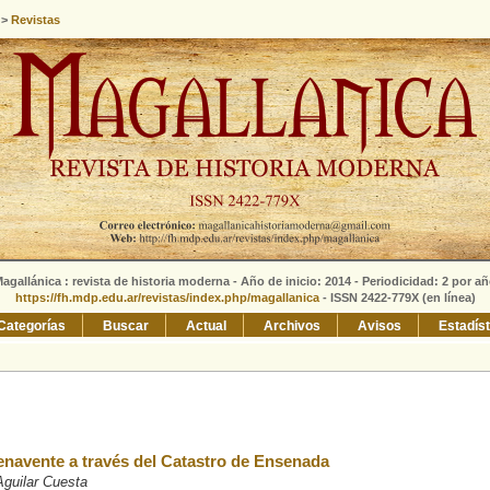
>
Revistas
agallánica : revista de historia moderna - Año de inicio: 2014 - Periodicidad: 2 por a
https://fh.mdp.edu.ar/revistas/index.php/magallanica
- ISSN 2422-779X (en línea)
Categorías
Buscar
Actual
Archivos
Avisos
Estadís
 Benavente a través del Catastro de Ensenada
guilar Cuesta