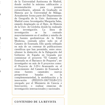
de la Universidad Autónoma de Madrid,
:
donde recibió la máxima calificación y
recomendación para premio
extraordinario, además de Graduado en
Historia por la Universidad de Málaga.
o
Actualmente forma parte del Departamento
de Geografía de la Univ. Autónoma de
Madrid como Investigador Margarita Salas,
estando desplazado en el Dpto. de Historia
:
de la Univ. de Córdoba donde ha realizado
esta investigación. La línea de
investigación se ha centrado
mayoritariamente en el análisis y estudio de
las fuentes geohistóricas de la Edad
l
Moderna, centrada sobre todo en el
:
Catastro de Ensenada. Ello queda reflejado
en más de un centenar de publicaciones
:
científicas que han permitido, entre otros:
obtener la distinción de la Delegación del
Gobierno de España en Granada por
comisionar el proyecto “El Catastro de
e
Ensenada en el Barranco de Poqueira”; ser
investigador en más de 6 proyectos como:
el Proyecto de I+D+i Avanzando en el
conocimiento del Catastro de Ensenada y
e
otras fuentes catastrales: nuevas
perspectivas basadas en la
complementariedad, la modelización y la
innovación (PID2019-106735GB-C21)
otorgado por el Ministerio de Ciencia e
Innovación; o realizar estancias de
investigación internacionales y nacionales.
CONTENIDO DE LA REVISTA