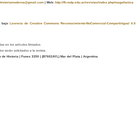
ahistoriamoderna@gmail.com
|
Web:
http://fh.mdp.edu.ar/revistas/index.php/magallanica
a bajo
Licencia de Creative Commons Reconocimiento-NoComercial-CompartirIgual 4.0
das en los artículos firmados.
s serán solicitados a la revista.
e Historia | Funes 3350 | (
B7602AYL
) Mar del Plata | Argentina