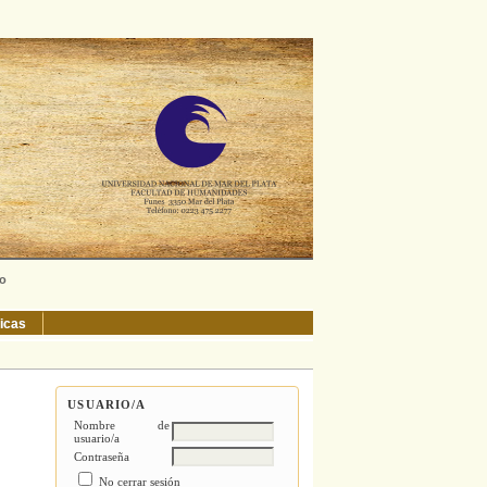
ño
ticas
USUARIO/A
Nombre de
usuario/a
Contraseña
No cerrar sesión