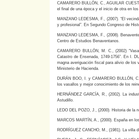
CAMARERO BULLÓN, C., AGUILAR CUESTA, Á.
el final de una época y el inicio de otra en l
MANZANO LEDESMA, F., (2007). “El vecindari
y profesional”. En Segundo Congreso de Histo
MANZANO LEDESMA, F., (2008). Benavente 1
Centro de Estudios Benaventanos.
CAMARERO BULLÓN, M. C., (2002) “Vasallos
Catastro de Ensenada, 1749-1756”. En I.
magna averiguación fiscal para alivio de los 
Ministerio de Hacienda.
DURÁN BOO, I. y CAMARERO BULLÓN, C., (20
los vasallos y mejor conocimiento de los rein
HERNÁNDEZ GARCÍA, R., (2002). La industria
Astudillo.
LEDO DEL POZO, J., (2000). Historia de la n
MARCOS MARTÍN, A., (2000). España en los si
RODRÍGUEZ CANCHO, M., (1981). La villa de 