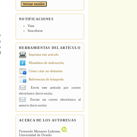
NOTIFICACIONES
Vista
Suscribirse
y
s
s
HERRAMIENTAS DEL ARTÍCULO
l
Imprima este artículo
Metadatos de indexación
Cómo citar un elemento
Referencias de búsqueda
Envíe este artículo por correo
electrónico
(Inicie sesión)
Enviar un correo electrónico al
autor/a
(Inicie sesión)
ACERCA DE LOS AUTORES/AS
Fernando Manzano Ledesma
Universidad de Oviedo