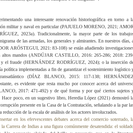
imentando una interesante renovación historiográfica en torno a l
ensión militar y naval en particular (PAJUELO MORENO, 2021; AMO
, 2023a). Tradicionalmente, la mayor parte de los trabajo
nigrama de las armadas, los generales y almirantes. En nuestros días, 
LEDOR ARÓSTEGUI, 2021: 83-108) se están añadiendo investigacione
 los altos mandos (ANDÚJAR CASTILLO, 2016: 265-286; 2018: 239
ando y el fraude (HERNÁNDEZ RODRÍGUEZ, 2024); o la inserción d
a política implementadas a fin de garantizar el sostenimiento logístico 
ivo transatlántico (DÍAZ BLANCO, 2015: 117-138; HERNÁNDE
nte, es evidente que resta mucho por conocer acerca del univers
LANCO, 2017: 471-492) y de qué forma y por qué ciertos sujetos 
e. Hace poco, en un sugestivo libro, Heredia López (2021) demostró l
rrupción presente en la Casa de la Contratación, señalando a la par la
reducción de la escala de análisis de los actores involucrados.
nsertar en los efervescentes debates acerca del comercio soterrado, l
n la Carrera de Indias a una figura comúnmente desatendida: el soldad