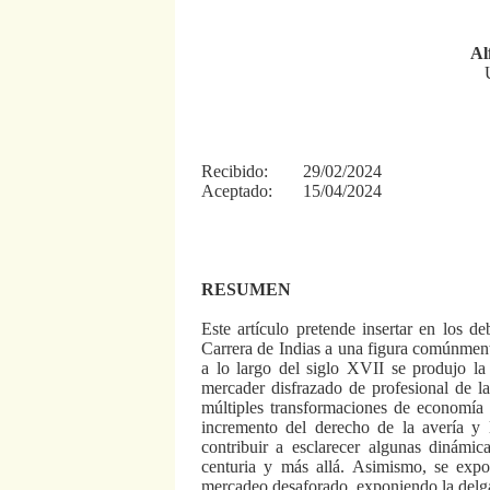
Al
Recibido: 29/02/2024
Aceptado: 15/04/2024
RESUMEN
Este artículo pretende insertar en los d
Carrera de Indias a una figura comúnment
a lo largo del siglo XVII se produjo la
mercader disfrazado de profesional de l
múltiples transformaciones de economía p
incremento del derecho de la avería y l
contribuir a esclarecer algunas dinámica
centuria y más allá. Asimismo, se exp
mercadeo desaforado, exponiendo la delga