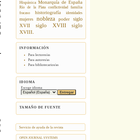
Monarquía de España
Hispánica
o
Río de la Plata
conflictividad
familia
n
historiografía
fracaso
identidades
s
nobleza
siglo
poder
mujeres
,
siglo XVIII
siglo
XVII
l
XVIII.
n
INFORMACIÓN
Para lectores/as
Para autores/as
Para bibliotecarios/as
IDIOMA
Escoge idioma
TAMAÑO DE FUENTE
n
e
Servicio de ayuda de la revista
a
OPEN JOURNAL SYSTEMS