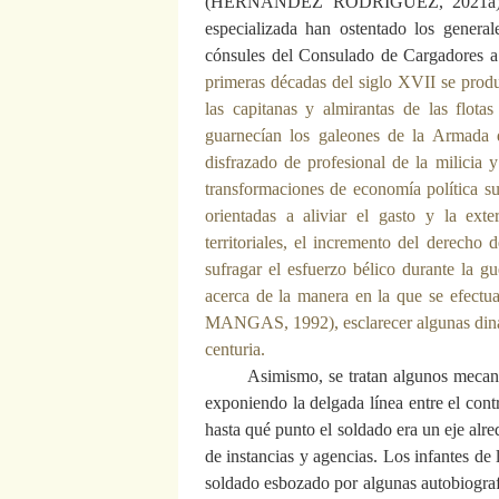
(HERNÁNDEZ RODRÍGUEZ, 2021a). Un p
especializada han ostentado los generale
cónsules del Consulado de Cargadores a
primeras décadas del siglo XVII se produ
las capitanas y almirantas de las flo
guarnecían los galeones de la Armada
disfrazado de profesional de la milicia 
transformaciones de economía política suf
orientadas a aliviar el gasto y la exte
territoriales, el incremento del derecho 
sufragar el esfuerzo bélico durante la g
acerca de la manera en la que se efectu
MANGAS, 1992), esclarecer algunas dinámi
centuria.
Asimismo, se tratan algunos mecan
exponiendo la delgada línea entre el co
hasta qué punto el soldado era un eje alre
de instancias y agencias. Los infantes de 
soldado esbozado por algunas autobiograf