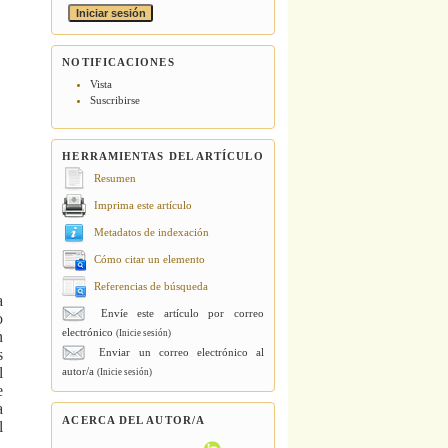
NOTIFICACIONES
Vista
Suscribirse
HERRAMIENTAS DEL ARTÍCULO
Resumen
Imprima este artículo
Metadatos de indexación
Cómo citar un elemento
Referencias de búsqueda
a
Envíe este artículo por correo
o
electrónico
n
(Inicie sesión)
Enviar un correo electrónico al
s
l
autor/a
(Inicie sesión)
e
a
ACERCA DEL AUTOR/A
l