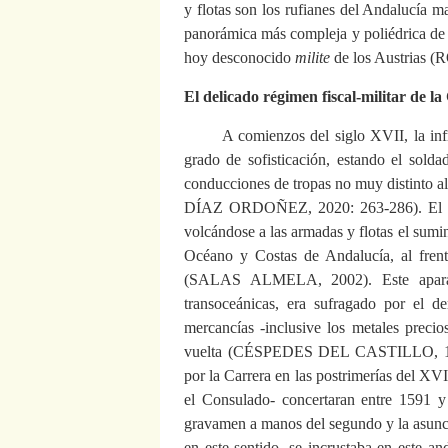
y flotas son los rufianes del Andalucía
panorámica más compleja y poliédrica de 
hoy desconocido
milite
de los Austria
El delicado régimen fiscal-militar de la
A comienzos del siglo XVII, la infr
grado de sofisticación, estando el sold
conducciones de tropas no muy distin
DÍAZ ORDOÑEZ, 2020: 263-286). El distr
volcándose a las armadas y flotas el sumi
Océano y Costas de Andalucía, al fren
(SALAS ALMELA, 2002). Este aparato,
transoceánicas, era sufragado por el de
mercancías -inclusive los metales precio
vuelta (CÉSPEDES DEL CASTILLO, 1945
por la Carrera en las postrimerías del X
el Consulado- concertaran entre 1591 y
gravamen a manos del segundo y la asunció
en este sentido, se incrustaba en este and