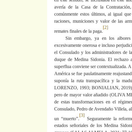
avería de la Casa de la Contratación,
comúnmente estos últimos, al igual que 
raciones, municiones y valor de las arm
[2]
remates finales de la paga.
Sin embargo, ya en los albores
excesivamente onerosa e incluso perjudici
el Consulado y los administradores de la 
duque de Medina Sidonia. El rechazo a 
superflua conviene ser contextualizada. A 
América se fue paulatinamente reajustando
suponía la ruta transpacífica y la m
LORENZO, 1993; BONIALIAN, 2019)- y la
pero de mayor valor añadido (OLIVA M
de estas transformaciones en el régimen
Consulado, Pedro de Avendaño Villela, al
[3]
un “muerto”.
Seguramente la reformul
estados señoriales de los Medina Sidoni