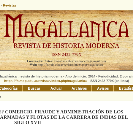
>
Revistas
agallánica : revista de historia moderna - Año de inicio: 2014 - Periodicidad: 2 por a
https://fh.mdp.edu.ar/revistas/index.php/magallanica
- ISSN 2422-779X (en línea)
Categorías
Buscar
Actual
Archivos
Avisos
Estadís
z
? COMERCIO, FRAUDE Y ADMINISTRACIÓN DE LOS
 ARMADAS Y FLOTAS DE LA CARRERA DE INDIAS DEL
SIGLO XVII