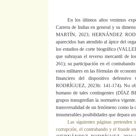
En los últimos años venimos exper
Carrera de Indias en general y su dim
MARTÍN, 2023; HERNÁNDEZ RODRÍGUEZ
aparecidos han atendido al ápice del orga
los estudios de corte biográfico (VAL
que subrayan el reverso mercantil de
261); su participación en el contrab
estos militares en las fórmulas de economí
financiero del dispositivo defens
RODRÍGUEZ, 2023b: 141-174). No obsta
humano de tales contingentes (DÍAZ B
grupos transgredían la normativa vigent
transversalidad de un fenómeno como la co
innumerables posibilidades que depara una 
Las siguientes páginas pretenden i
corrupción, el contrabando y el fraude e