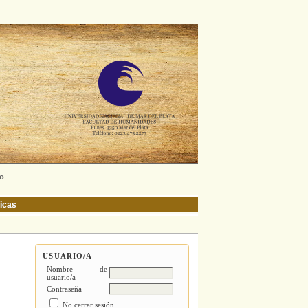
ño
ticas
USUARIO/A
Nombre de
usuario/a
Contraseña
No cerrar sesión