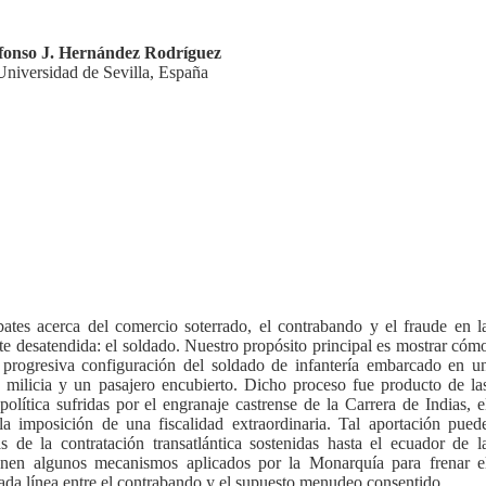
fonso J. Hernández Rodríguez
Universidad de Sevilla, España
ebates acerca del comercio soterrado, el contrabando y el fraude en l
e desatendida: el soldado. Nuestro propósito principal es mostrar cóm
 progresiva configuración del soldado de infantería embarcado en u
a milicia y un pasajero encubierto. Dicho proceso fue producto de la
olítica sufridas por el engranaje castrense de la Carrera de Indias, e
a imposición de una fiscalidad extraordinaria. Tal aportación pued
s de la contratación transatlántica sostenidas hasta el ecuador de l
onen algunos mecanismos aplicados por la Monarquía para frenar e
da línea entre el contrabando y el supuesto menudeo consentido.