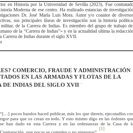
tor en Historia por la Universidad de Sevilla (2023). Fue contratad
storia Moderna de ese centro. Ha realizado estancias de investigació
estigaciones Dr. José María Luis Mora. Autor y/o coautor de diverso
tivas, sus principales líneas de investigación son la historia política
, militar, de la Carrera de Indias. Es miembro del grupo de trabajo de
umano de la “Carrera de Indias”» y en la actualidad ultima la redacció
la Carrera de Indias durante el siglo XVII.
m
ES? COMERCIO, FRAUDE Y ADMINISTRACIÓN
STADOS EN LAS ARMADAS Y FLOTAS DE LA
·
DE INDIAS DEL SIGLO XVII
“[…] pocos bandos haced publicar, más los que diereis, ejecutadlos co
rigor para que os crean en todo. Y esto mismo digo en las órdenes qu
se han dado en esta Carrera y en las ordenanzas de la Casa de l
[1]
Contratación, que pocas se cumplen o no ningunas”
.