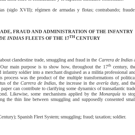
ias (siglo XVII); régimen de armadas y flotas; contrabando; fraude
ADE, FRAUD AND ADMINISTRATION OF THE INFANTRY
TH
DE INDIAS
FLEETS OF THE 17
CENTURY
es about clandestine trade, smuggling and fraud in the
Carrera de Indias
th
.
Our main purpose is to show how, throughout the 17
century, th
infantry soldier into a merchant disguised as a militia professional an
 process was the product of the multiple transformations of politica
atus of the
Carrera de Indias
, the increase in the
avería
duty, and th
 paper can contribute to clarifying some dynamics of transatlantic trad
eyond. Likewise, some mechanisms applied by the
Monarquía
to sto
ating the thin line between smuggling and supposedly consented smal
entury); Spanish Fleet System; smuggling; fraud; taxation; soldier.