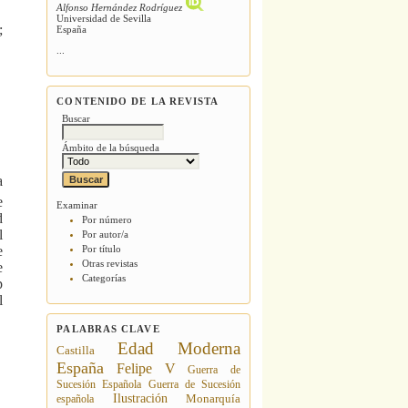
Alfonso Hernández Rodríguez
Universidad de Sevilla
;
España
...
CONTENIDO DE LA REVISTA
Buscar
Ámbito de la búsqueda
a
e
Examinar
d
Por número
l
Por autor/a
e
Por título
Otras revistas
e
Categorías
p
l
PALABRAS CLAVE
Edad Moderna
Castilla
España
Felipe V
Guerra de
Sucesión Española
Guerra de Sucesión
Ilustración
española
Monarquía