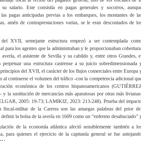
 su salario. Este consistía en pagas generales y socorros, aunqu
las pagas anticipadas previas a los embarques, los montantes de la
as, amén de contraprestaciones varias, se le eran descontados de lo
 del XVII, semejante estructura empezó a ser contemplada com
al para los agentes que la administraban y le proporcionaban cobertura
avería, el asistente de Sevilla y su cabildo y, entre otros Grandes, e
perpetuar una estructura castrense a su juicio sobredimensionada 
principios del XVII, el carácter de los flujos comerciales entre Europa 
 al contraerse el volumen del tráfico -con la competencia adicional qu
aduración económica de los centros hispanoamericanos (GUTIÉRRE
 sustitución de mercancías más aparatosas por otras más livianas
ELGAR, 2005: 19-73; LAMIKIZ, 2023: 213-248). Prueba del impact
 fiscal-militar de la Carrera son las amargas palabras del prior de
 definir la bolsa de la avería en 1609 como un “enfermo desahuciado” 
ación de la economía atlántica afectó sensiblemente también a lo
a, para quienes el ejercicio de la capitanía general se fue antojand