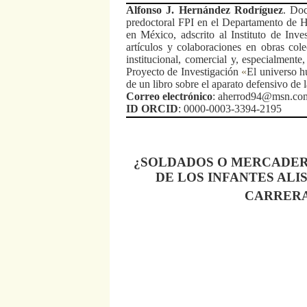
Alfonso J. Hernández Rodríguez
.
Doc
predoctoral FPI en el Departamento de Hi
en México, adscrito al Instituto de Inv
artículos y colaboraciones en obras colec
institucional, comercial y, especialmente
Proyecto de Investigación
«
El universo h
de un libro sobre el aparato defensivo de 
Correo electrónico
: aherrod94@msn.co
ID ORCID
:
0000-0003-3394-2195
¿SOLDADOS O MERCADER
DE LOS INFANTES ALI
CARRERA 