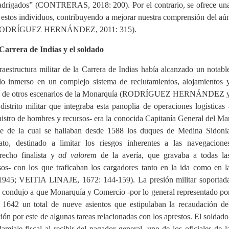
 madrigados” (CONTRERAS, 2018: 200). Por el contrario, se ofrece un
estos individuos, contribuyendo a mejorar nuestra comprensión del aú
s (RODRÍGUEZ HERNÁNDEZ, 2011: 315).
 Carrera de Indias y el soldado
aestructura militar de la Carrera de Indias había alcanzado un notabl
ado inmerso en un complejo sistema de reclutamientos, alojamientos 
to al de otros escenarios de la Monarquía (RODRÍGUEZ HERNÁNDEZ 
ito militar que integraba esta panoplia de operaciones logísticas 
nistro de hombres y recursos- era la conocida Capitanía General del Ma
te de la cual se hallaban desde 1588 los duques de Medina Sidoni
 destinado a limitar los riesgos inherentes a las navegacione
recho finalista y
ad valorem
de la avería, que gravaba a todas la
sos- con los que traficaban los cargadores tanto en la ida como en l
; VEITIA LINAJE, 1672: 144-159). La presión militar soportad
VI condujo a que Monarquía y Comercio -por lo general representado po
 1642 un total de nueve asientos que estipulaban la recaudación de
n por este de algunas tareas relacionadas con los aprestos. El soldado
amiaje fiscal al recibir del pagador general, uno de los oficiales de l