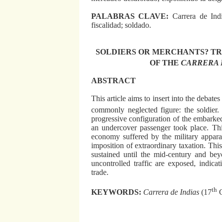
PALABRAS CLAVE
:
Carrera de Ind
fiscalidad; soldado.
SOLDIERS OR MERCHANTS? TR
OF THE
CARRERA 
ABSTRACT
This article aims to insert into the debat
commonly neglected figure: the soldier
progressive configuration of the embarked 
an undercover passenger took place. This
economy suffered by the military appar
imposition of extraordinary taxation. This
sustained until the mid-century and b
uncontrolled traffic are exposed, indic
trade.
th
KEYWORDS
:
Carrera de Indias
(17
C