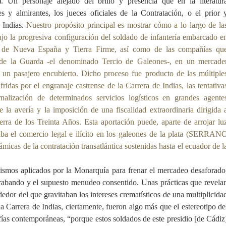
ersonaje alejado del brillo y presencia que en la literatur
s y almirantes, los jueces oficiales de la Contratación, o el prior 
 Indias.
Nuestro propósito principal es mostrar cómo a lo largo de la
jo la progresiva configuración del soldado de infantería embarcado e
tas de Nueva España y Tierra Firme, así como de las compañías qu
 de la Guarda -el denominado Tercio de Galeones-, en un mercade
y un pasajero encubierto. Dicho proceso fue producto de las múltiple
ridas por el engranaje castrense de la Carrera de Indias, las tentativa
rnalización de determinados servicios logísticos en grandes agente
de la avería y la imposición de una fiscalidad extraordinaria dirigida 
uerra de los Treinta Años. Esta aportación puede, aparte de arrojar lu
aba el comercio legal e ilícito en los galeones de la plata (SERRAN
cas de la contratación transatlántica sostenidas hasta el ecuador de l
ismos aplicados por la Monarquía para frenar el mercadeo desaforado
ntrabando y el supuesto menudeo consentido.
Unas prácticas que revela
dedor del que gravitaban los intereses crematísticos de una multiplicida
la Carrera de Indias, ciertamente, fueron algo más que el estereotipo de
ías contemporáneas, “porque estos soldados de este presidio [de Cádiz