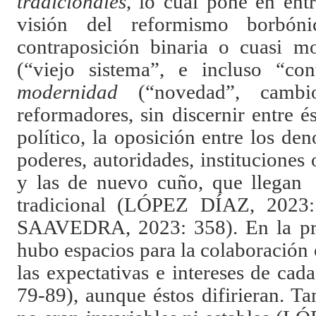
tradicionales
, lo cual pone en ent
visión del reformismo borbó
contraposición binaria o cuasi m
(“viejo sistema”, e incluso “con
modernidad
(“novedad”, cambi
reformadores, sin discernir entre é
político, la oposición entre los d
poderes, autoridades, instituciones 
y las de nuevo cuño, que llegan
tradicional (LÓPEZ DÍAZ, 202
SAAVEDRA, 2023: 358). En la prá
hubo espacios para la colaboración
las expectativas e intereses de c
79-89), aunque éstos difirieran. T