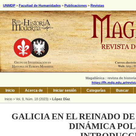
UNMDP
>
Facultad de Humanidades
>
Publicaciones
>
Revistas
Magallánica : revista de histori
https://fh.mdp.edu.ar/revis
Inicio
Acerca de
Iniciar sesión
Categorías
Buscar
Inicio
>
Vol. 9, Núm. 18 (2023)
>
López Díaz
GALICIA EN EL REINADO DE 
DINÁMICA POL
INTRODUCC