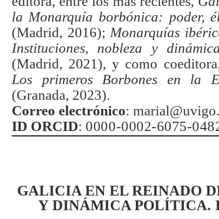
editora, entre los más recientes,
Gal
la Monarquía borbónica: poder, él
(Madrid, 2016);
Monarquías ibéricas
Instituciones, nobleza y dinámica
(Madrid, 2021), y como coeditor
Los primeros Borbones en la E
(Granada, 2023).
Correo electrónico
:
marial@uvigo.
ID ORCID
:
0000-0002-6075-048
GALICIA EN EL REINADO D
Y DINÁMICA POLÍTICA.