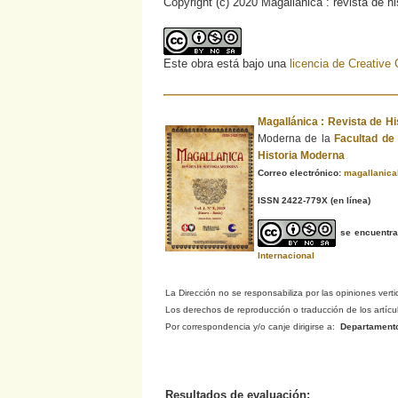
Copyright (c) 2020 Magallánica : revista de h
Este obra está bajo una
licencia de Creativ
Magallánica : Revista de H
Moderna de la
Facultad d
Historia Moderna
Correo electrónico:
magallanic
ISSN 2422-779X
(en línea)
se encuentr
Internacional
La Dirección no se responsabiliza por las opiniones verti
Los derechos de reproducción o traducción de los artículo
Por correspondencia y/o canje dirigirse a:
Departamento d
Resultados de evaluación: