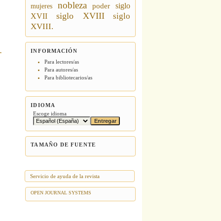
nobleza
siglo
poder
mujeres
siglo XVIII
siglo
XVII
XVIII.
INFORMACIÓN
Para lectores/as
Para autores/as
Para bibliotecarios/as
IDIOMA
Escoge idioma
TAMAÑO DE FUENTE
Servicio de ayuda de la revista
OPEN JOURNAL SYSTEMS