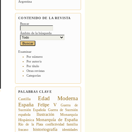
Argentina
CONTENIDO DE LA REVISTA
Buscar
Ámbito de la búsqueda
Examinar
Por número
Por autor/a
Por título
Otras revistas
Categorías
PALABRAS CLAVE
Edad Moderna
Castilla
España
Felipe V
Guerra de
Sucesión Española
Guerra de Sucesión
Ilustración
española
Monarquía
Monarquía de España
Hispánica
Río de la Plata
conflictividad
familia
historiografía
fracaso
identidades