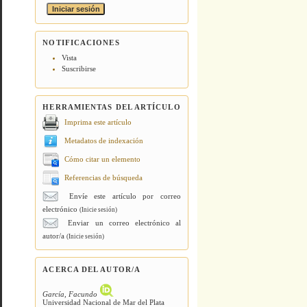
NOTIFICACIONES
Vista
Suscribirse
HERRAMIENTAS DEL ARTÍCULO
Imprima este artículo
Metadatos de indexación
Cómo citar un elemento
Referencias de búsqueda
Envíe este artículo por correo
electrónico
(Inicie sesión)
Enviar un correo electrónico al
autor/a
(Inicie sesión)
ACERCA DEL AUTOR/A
García, Facundo
Universidad Nacional de Mar del Plata