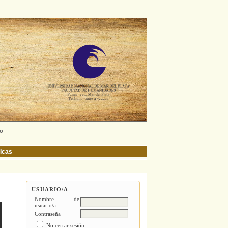
ño
ticas
USUARIO/A
Nombre de
usuario/a
Contraseña
No cerrar sesión