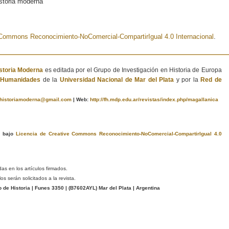
istoria moderna
e Commons Reconocimiento-NoComercial-CompartirIgual 4.0 Internacional
.
istoria Moderna
es editada por el Grupo de Investigación en Historia de Europa
e Humanidades
de la
Universidad Nacional de Mar del Plata
y por la
Red de
ahistoriamoderna@gmail.com
|
Web:
http://fh.mdp.edu.ar/revistas/index.php/magallanica
a bajo
Licencia de Creative Commons Reconocimiento-NoComercial-CompartirIgual 4.0
das en los artículos firmados.
s serán solicitados a la revista.
e Historia | Funes 3350 | (
B7602AYL
) Mar del Plata | Argentina