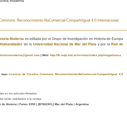
istoria moderna
e Commons Reconocimiento-NoComercial-CompartirIgual 4.0 Internacional
.
istoria Moderna
es editada por el Grupo de Investigación en Historia de Europa
e Humanidades
de la
Universidad Nacional de Mar del Plata
y por la
Red de
ahistoriamoderna@gmail.com
|
Web:
http://fh.mdp.edu.ar/revistas/index.php/magallanica
a bajo
Licencia de Creative Commons Reconocimiento-NoComercial-CompartirIgual 4.0
das en los artículos firmados.
s serán solicitados a la revista.
e Historia | Funes 3350 | (
B7602AYL
) Mar del Plata | Argentina