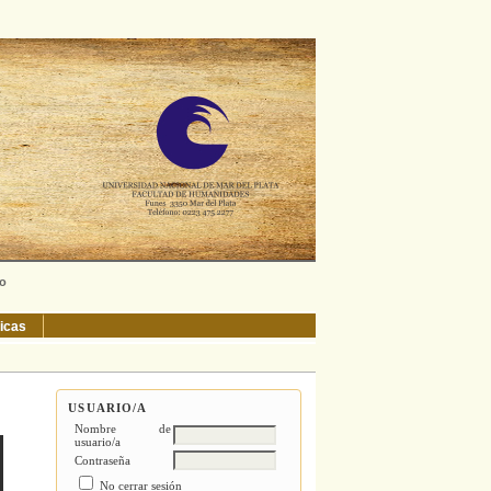
ño
ticas
USUARIO/A
Nombre de
usuario/a
Contraseña
No cerrar sesión