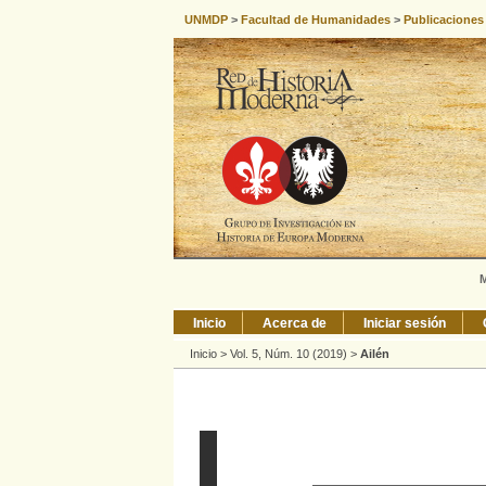
UNMDP
>
Facultad de Humanidades
>
Publicaciones
M
Inicio
Acerca de
Iniciar sesión
Inicio
>
Vol. 5, Núm. 10 (2019)
>
Ailén