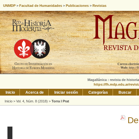
UNMDP
>
Facultad de Humanidades
>
Publicaciones
>
Revistas
Magallánica : revista de histori
https://fh.mdp.edu.ar/revis
Inicio
Acerca de
Iniciar sesión
Categorías
Buscar
Inicio
>
Vol. 4, Núm. 8 (2018)
>
Torra I Prat
De