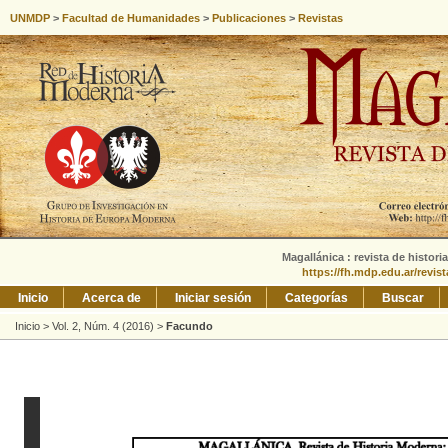
UNMDP
>
Facultad de Humanidades
>
Publicaciones
>
Revistas
Magallánica : revista de histori
https://fh.mdp.edu.ar/revis
Inicio
Acerca de
Iniciar sesión
Categorías
Buscar
Inicio
>
Vol. 2, Núm. 4 (2016)
>
Facundo