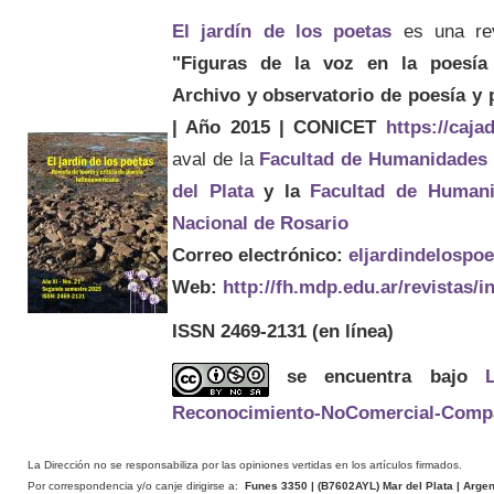
El jardín de los poetas
es una re
"Figuras de la voz en la poesía 
Archivo y observatorio de poesía y
| Año 2015 | CONICET
https://caj
aval de la
Facultad de Humanidades
del Plata
y la
Facultad de Humani
Nacional de Rosario
Correo electrónico:
eljardindelospo
Web:
http://fh.mdp.edu.ar/revistas/
ISSN 2469-2131
(en línea)
se encuentra bajo
Reconocimiento-NoComercial-Compart
La Dirección no se responsabiliza por las opiniones vertidas en los artículos firmados.
Por correspondencia y/o canje dirigirse a:
Funes 3350 | (
B7602AYL
) Mar del Plata | Arge