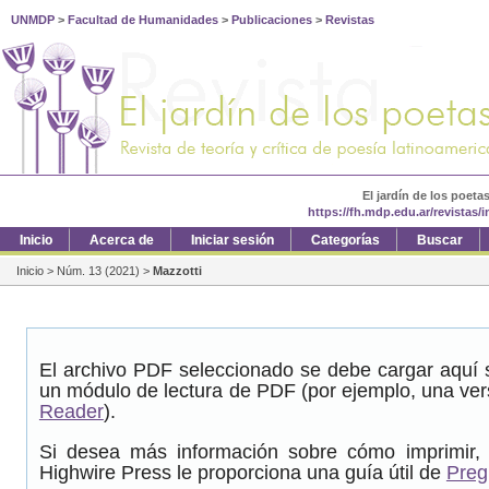
UNMDP
>
Facultad de Humanidades
>
Publicaciones
>
Revistas
El jardín de los poeta
https://fh.mdp.edu.ar/revistas/
Inicio
Acerca de
Iniciar sesión
Categorías
Buscar
Inicio
>
Núm. 13 (2021)
>
Mazzotti
El archivo PDF seleccionado se debe cargar aquí s
un módulo de lectura de PDF (por ejemplo, una ver
Reader
).
Si desea más información sobre cómo imprimir, 
Highwire Press le proporciona una guía útil de
Preg