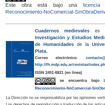
Este obra está bajo una
licenci
Reconocimiento-NoComercial-SinObraDeriva
Cuadernos medievales
es e
Investigación y Estudios Med
de Humanidades
de la
Unive
Plata
.
Correo electrónico:
contacto@
http://fh.mdp.edu.ar/revistas/index.p
ISSN 2451-6821
(en línea)
se encuentra bajo
Reconocimiento-NoComercial-SinObra
La Dirección no se responsabiliza por las opiniones verti
Los derechos de reproducción o traducción de los artícu