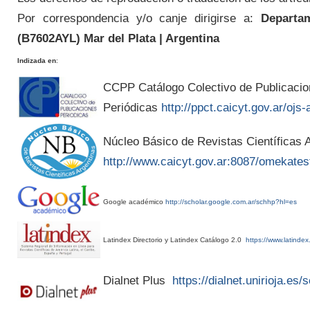
Por correspondencia y/o canje dirigirse a:
Departam
(
B7602AYL
) Mar del Plata | Argentina
Indizada en
:
CCPP Catálogo Colectivo de Publicaci
Periódicas
http://ppct.caicyt.gov.ar/ojs-
Núcleo Básico de Revistas Científicas A
http://www.caicyt.gov.ar:8087/omekates
Google académico
http://scholar.google.com.ar/schhp?hl=es
Latindex Directorio y Latindex Catálogo 2.0
https://www.latindex
Dialnet Plus
https://dialnet.unirioja.es