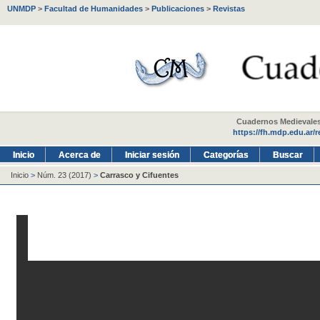
UNMDP
>
Facultad de Humanidades
>
Publicaciones
>
Revistas
Cuadernos Medievales -
https://fh.mdp.edu.ar/
Inicio
Acerca de
Iniciar sesión
Categorías
Buscar
Inicio
>
Núm. 23 (2017)
>
Carrasco y Cifuentes