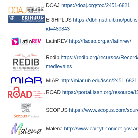
DOAJ
https://doaj.org/toc/2451-6821
ERIHPLUS
https://dbh.nsd.uib.no/publis
id=489843
LatinREV
http://flacso.org.ar/latinrev/
Redib
https://redib.org/recursos/Recor
medievales
MIAR
http://miar.ub.edu/issn/2451-6821
ROAD
https://portal.issn.org/resource
SCOPUS
https://www.scopus.com/sour
Malena
http://www.caicyt-conicet.gov.