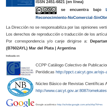
ISSN 2451-6821
(en línea)
se encuentra bajo
Reconocimiento-NoComercial-SinObra
La Dirección no se responsabiliza por las opiniones verti
Los derechos de reproducción o traducción de los artícu
Por correspondencia y/o canje dirigirse a:
Departam
(
B7602AYL
) Mar del Plata | Argentina
Indizada en
:
CCPP Catálogo Colectivo de Publicaci
Periódicas
http://ppct.caicyt.gov.ar/ojs-
Núcleo Básico de Revistas Científicas A
http://www.caicyt.gov.ar:8087/omekates
Google académico
http://scholar.google.com.ar/schhp?hl=es