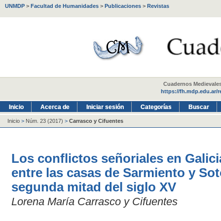
UNMDP
>
Facultad de Humanidades
>
Publicaciones
>
Revistas
Cuadernos Medievales -
https://fh.mdp.edu.ar/
Inicio
Acerca de
Iniciar sesión
Categorías
Buscar
Inicio
>
Núm. 23 (2017)
>
Carrasco y Cifuentes
Los conflictos señoriales en Galic
entre las casas de Sarmiento y So
segunda mitad del siglo XV
Lorena María Carrasco y Cifuentes