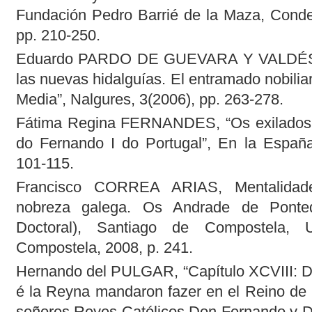
Fundación Pedro Barrié de la Maza, Conde
pp. 210-250.
Eduardo PARDO DE GUEVARA Y VALDÉS, “D
las nuevas hidalguías. El entramado nobiliar
Media”, Nalgures, 3(2006), pp. 263-278.
Fátima Regina FERNANDES, “Os exilados c
do Fernando I do Portugal”, En la España
101-115.
Francisco CORREA ARIAS, Mentalidade
nobreza galega. Os Andrade de Ponted
Doctoral), Santiago de Compostela, U
Compostela, 2008, p. 241.
Hernando del PULGAR, “Capítulo XCVIII: De
é la Reyna mandaron fazer en el Reino de G
señores Reyes Católicos Don Fernando y Do