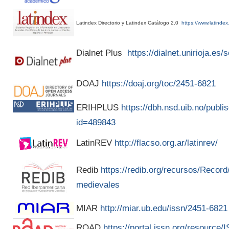
Latindex Directorio y Latindex Catálogo 2.0
https://www.latindex
Dialnet Plus
https://dialnet.unirioja.es
DOAJ
https://doaj.org/toc/2451-6821
ERIHPLUS
https://dbh.nsd.uib.no/publis
id=489843
LatinREV
http://flacso.org.ar/latinrev/
Redib
https://redib.org/recursos/Recor
medievales
MIAR
http://miar.ub.edu/issn/2451-6821
ROAD
https://portal.issn.org/resource