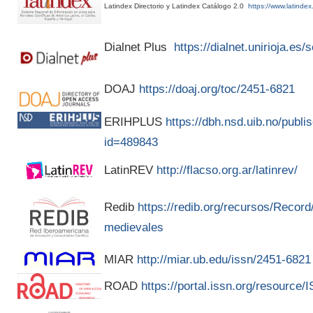
Latindex Directorio y Latindex Catálogo 2.0
https://www.latindex
Dialnet Plus
https://dialnet.unirioja.es
DOAJ
https://doaj.org/toc/2451-6821
ERIHPLUS
https://dbh.nsd.uib.no/publis
id=489843
LatinREV
http://flacso.org.ar/latinrev/
Redib
https://redib.org/recursos/Recor
medievales
MIAR
http://miar.ub.edu/issn/2451-6821
ROAD
https://portal.issn.org/resource