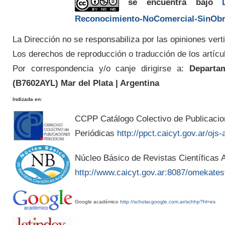
se encuentra bajo
Reconocimiento-NoComercial-SinObra
La Dirección no se responsabiliza por las opiniones verti
Los derechos de reproducción o traducción de los artícu
Por correspondencia y/o canje dirigirse a:
Departam
(
B7602AYL
) Mar del Plata | Argentina
Indizada en
:
CCPP Catálogo Colectivo de Publicaci
Periódicas
http://ppct.caicyt.gov.ar/ojs-
Núcleo Básico de Revistas Científicas A
http://www.caicyt.gov.ar:8087/omekates
Google académico
http://scholar.google.com.ar/schhp?hl=es