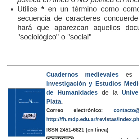
Utilice
*
en un término como comod
secuencia de caracteres concuerde
hará que aparezcan aquellos doc
"sociológico" o "social"
Cuadernos medievales
es e
Investigación y Estudios Med
de Humanidades
de la
Unive
Plata
.
Correo electrónico:
contacto@
http://fh.mdp.edu.ar/revistas/index.p
ISSN 2451-6821
(en línea)