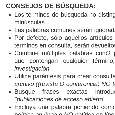
CONSEJOS DE BÚSQUEDA:
Los términos de búsqueda no distin
minúsculas
Las palabras comunes serán ignorad
Por defecto, sólo aquellos artículo
términos en consulta, serán devueltos
Combine múltiples palabras con
O
p
que contengan cualquier término
investigación
Utilice paréntesis para crear consult
archivo ((revista O conferencia) NO t
Busque frases exactas introduc
"publicaciones de acceso abierto"
Excluya una palabra poniendo como
política en línea
o
NO política en líne