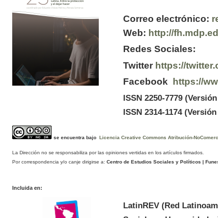
Correo electrónico:
r
Web:
http://fh.mdp.e
Redes Sociales:
Twitter
https://twitt
Facebook
https://w
ISSN 2250-7779 (Versión
ISSN 2314-1174 (Versión 
se encuentra bajo
Licencia Creative Commons Atribución-NoComercia
La Dirección no se responsabiliza por las opiniones vertidas en los artículos firmados.
Por correspondencia y/o canje dirigirse a:
Centro de Estudios Sociales y Políticos
| Funes
Incluida en:
LatinREV (Red Latinoam