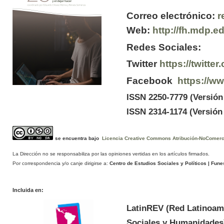
Correo electrónico:
r
Web:
http://fh.mdp.e
Redes Sociales:
Twitter
https://twitt
Facebook
https://w
ISSN 2250-7779 (Versión
ISSN 2314-1174 (Versión 
se encuentra bajo
Licencia Creative Commons Atribución-NoComercia
La Dirección no se responsabiliza por las opiniones vertidas en los artículos firmados.
Por correspondencia y/o canje dirigirse a:
Centro de Estudios Sociales y Políticos
| Funes
Incluida en:
LatinREV (Red Latinoam
Sociales y Humanidades