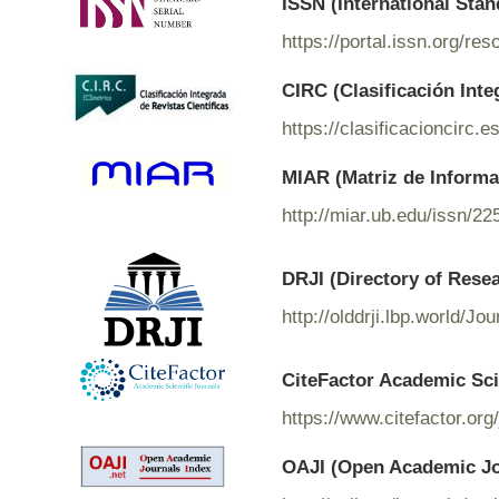
ISSN (International Sta
https://portal.issn.org/r
CIRC (Clasificación Inte
https://clasificacioncirc.
MIAR (Matriz de Informac
http://miar.ub.edu/issn/2
DRJI (Directory of Rese
http://olddrji.lbp.world/J
CiteFactor Academic Sci
https://www.citefactor.o
OAJI (Open Academic Jo