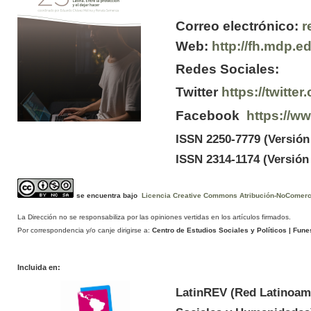
Correo electrónico:
r
Web:
http://fh.mdp.e
Redes Sociales:
Twitter
https://twitt
Facebook
https://w
ISSN 2250-7779 (Versión
ISSN 2314-1174 (Versión 
se encuentra bajo
Licencia Creative Commons Atribución-NoComercia
La Dirección no se responsabiliza por las opiniones vertidas en los artículos firmados.
Por correspondencia y/o canje dirigirse a:
Centro de Estudios Sociales y Políticos
| Funes
Incluida en:
LatinREV (Red Latinoam