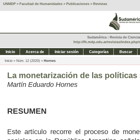
UNMDP
>
Facultad de Humanidades
>
Publicaciones
>
Revistas
Sudamérica : Revista de Ciencias
http://fh.mdp.edu.ar/revistas/index.php
Inicio
Acerca de
Iniciar sesión
Categorías
Buscar
Inicio
>
Núm. 12 (2020)
>
Hornes
La monetarización de las políticas 
Martín Eduardo Hornes
RESUMEN
Este artículo recorre el proceso de monet