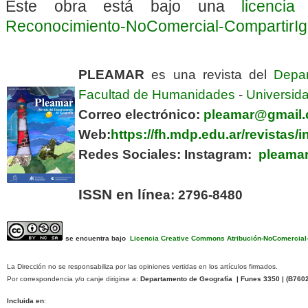
Este obra está bajo una
licenci
Reconocimiento-NoComercial-CompartirIgua
PLEAMAR
es una revista del
Depa
Facultad de Humanidades
-
Universida
Correo electrónico:
pleamar@gmail
Web:
https://fh.mdp.edu.ar/revistas
Redes Sociales:
Instagram:
pleamar
ISSN en líne
a: 2796-8480
se encuentra bajo
Licencia Creative Commons Atribución-NoComercial-C
La Dirección no se responsabiliza por las opiniones vertidas en los artículos firmados.
Por correspondencia y/o canje dirigirse a:
Departamento de Geografía | Funes 3350 | (
B760
Incluida en
: