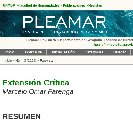
UNMDP
>
Facultad de Humanidades
>
Publicaciones
>
Revistas
Pleamar. Revista del Departamento de Geografía. Facultad de Humanid
http://fh.mdp.edu.ar/rev
Inicio
Acerca de
Iniciar sesión
Categorías
Buscar
Inicio
>
Núm. 3 (2023)
>
Farenga
Extensión Crítica
Marcelo Omar Farenga
RESUMEN