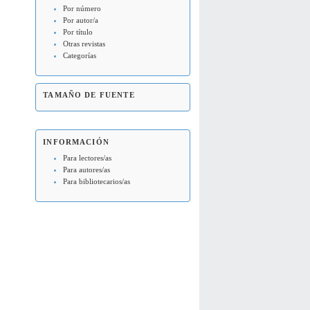
Por número
Por autor/a
Por título
Otras revistas
Categorías
TAMAÑO DE FUENTE
INFORMACIÓN
Para lectores/as
Para autores/as
Para bibliotecarios/as