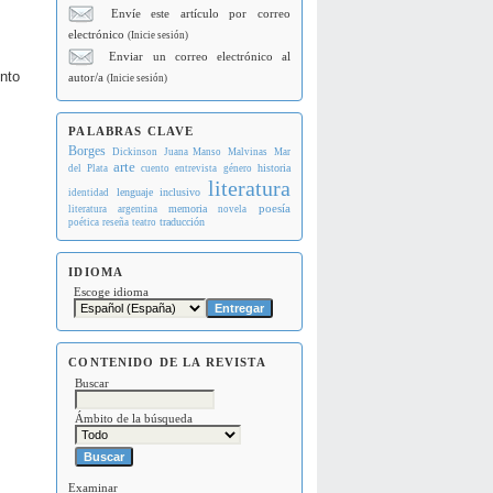
Envíe este artículo por correo
electrónico
(Inicie sesión)
Enviar un correo electrónico al
ento
autor/a
(Inicie sesión)
PALABRAS CLAVE
Borges
Dickinson
Juana Manso
Malvinas
Mar
arte
historia
del Plata
cuento
entrevista
género
literatura
lenguaje inclusivo
identidad
memoria
poesía
literatura argentina
novela
traducción
poética
reseña
teatro
IDIOMA
Escoge idioma
CONTENIDO DE LA REVISTA
Buscar
Ámbito de la búsqueda
Examinar