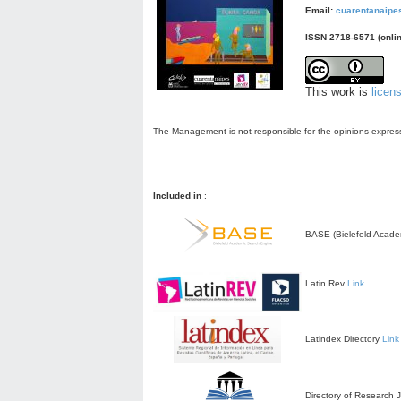
Email:
cuarentanaip
ISSN 2718-6571 (onlin
This work is
licen
The Management is not responsible for the opinions expresse
Included in
:
BASE (Bielefeld Acade
Latin Rev
Link
Latindex Directory
Link
Directory of Research 