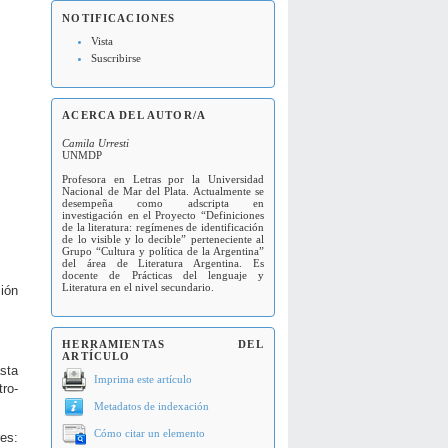
NOTIFICACIONES
Vista
Suscribirse
ACERCA DEL AUTOR/A
Camila Urresti
UNMDP
Profesora en Letras por la Universidad
Nacional de Mar del Plata. Actualmente se
desempeña como adscripta en
investigación en el Proyecto “Definiciones
de la literatura: regímenes de identificación
de lo visible y lo decible” perteneciente al
Grupo “Cultura y política de la Argentina”
del área de Literatura Argentina. Es
docente de Prácticas del lenguaje y
Literatura en el nivel secundario.
ión
HERRAMIENTAS DEL
ARTÍCULO
asta
Imprima este artículo
ro-
Metadatos de indexación
Cómo citar un elemento
res: