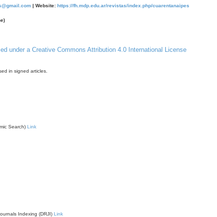
es@gmail.com
|
Website:
https://fh.mdp.edu.ar/revistas/index.php/cuarentanaipes
e)
sed under a Creative Commons Attribution 4.0 International License
d in signed articles.
mic Search)
Link
Journals Indexing (DRJI)
Link