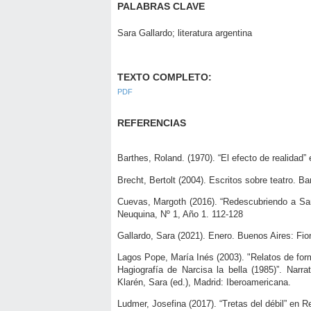
PALABRAS CLAVE
Sara Gallardo; literatura argentina
TEXTO COMPLETO:
PDF
REFERENCIAS
Barthes, Roland. (1970). “El efecto de realidad
Brecht, Bertolt (2004). Escritos sobre teatro. Ba
Cuevas, Margoth (2016). “Redescubriendo a Sar
Neuquina, Nº 1, Año 1. 112-128
Gallardo, Sara (2021). Enero. Buenos Aires: Fio
Lagos Pope, María Inés (2003). "Relatos de for
Hagiografía de Narcisa la bella (1985)”. Narr
Klarén, Sara (ed.), Madrid: Iberoamericana.
Ludmer, Josefina (2017). “Tretas del débil” en R