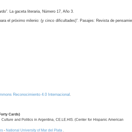
rdo”. La gaceta literaria, Número 17, Año 3.
para el próximo milenio: (y cinco dificultades)”. Pasajes: Revista de pensami
ommons Reconocimiento 4.0 Internacional
.
Forty Cards)
Culture and Politics in Argentina, CE.LE.HIS. (Center for Hispanic American
es
-
National University of Mar del Plata
.