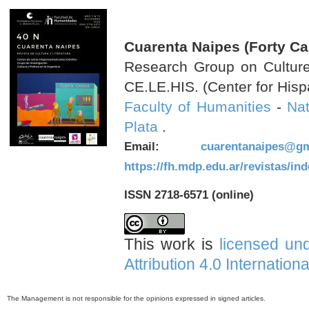
Cuarenta Naipes (Forty Ca
Research Group on Culture 
CE.LE.HIS. (Center for Hisp
Faculty of Humanities
-
Nat
Plata
.
Email:
cuarentanaipes@gm
https://fh.mdp.edu.ar/revistas/in
ISSN 2718-6571 (online)
This work is
licensed un
Attribution 4.0 Internation
The Management is not responsible for the opinions expressed in signed articles.