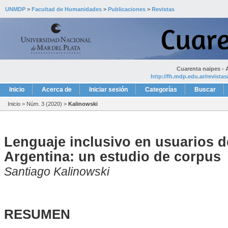
UNMDP
>
Facultad de Humanidades
>
Publicaciones
>
Revistas
Cuarenta naipes - A
http://fh.mdp.edu.ar/revista
Inicio
Acerca de
Iniciar sesión
Categorías
Buscar
Inicio
>
Núm. 3 (2020)
>
Kalinowski
Lenguaje inclusivo en usuarios d
Argentina: un estudio de corpus
Santiago Kalinowski
RESUMEN