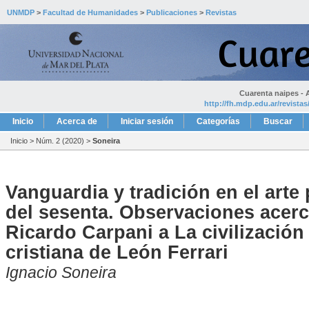
UNMDP
>
Facultad de Humanidades
>
Publicaciones
>
Revistas
Cuarenta naipes - A
http://fh.mdp.edu.ar/revista
Inicio
Acerca de
Iniciar sesión
Categorías
Buscar
Inicio
>
Núm. 2 (2020)
>
Soneira
Vanguardia y tradición en el arte 
del sesenta. Observaciones acerc
Ricardo Carpani a La civilización
cristiana de León Ferrari
Ignacio Soneira