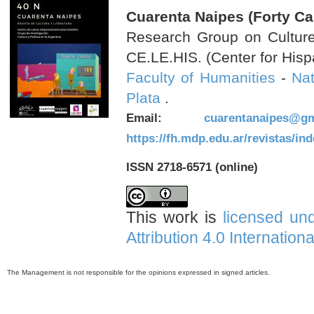
Cuarenta Naipes (Forty Ca
Research Group on Culture 
CE.LE.HIS. (Center for Hisp
Faculty of Humanities
-
Nat
Plata
.
Email:
cuarentanaipes@gm
https://fh.mdp.edu.ar/revistas/in
ISSN 2718-6571 (online)
This work is
licensed un
Attribution 4.0 Internation
The Management is not responsible for the opinions expressed in signed articles.