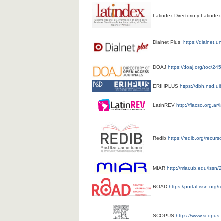
Latindex Directorio y Latinde
Dialnet Plus
https://dialnet.u
DOAJ
https://doaj.org/toc/24
ERIHPLUS
https://dbh.nsd.ui
LatinREV
http://flacso.org.ar/l
Redib
https://redib.org/recu
MIAR
http://miar.ub.edu/issn
ROAD
https://portal.issn.or
SCOPUS
https://www.scopus