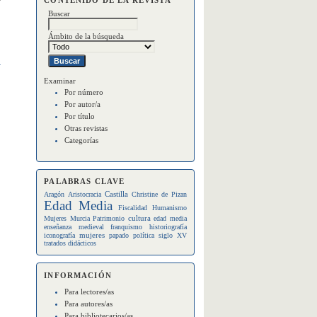
Buscar
Ámbito de la búsqueda
a
Examinar
Por número
Por autor/a
Por título
Otras revistas
Categorías
PALABRAS CLAVE
Castilla
Aragón
Aristocracia
Christine de Pizan
Edad Media
Fiscalidad
Humanismo
cultura
Mujeres
Murcia
Patrimonio
edad media
enseñanza medieval
franquismo
historiografía
mujeres
iconografía
papado
política
siglo XV
tratados didácticos
INFORMACIÓN
Para lectores/as
Para autores/as
Para bibliotecarios/as