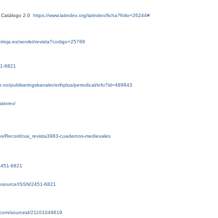
x Catálogo 2.0
https://www.latindex.org/latindex/ficha?folio=26244#
nirioja.es/servlet/revista?codigo=25768
51-6821
b.no/publiseringskanaler/erihplus/periodical/info?id=489843
atinrev/
rsos/Record/oai_revista3983-cuadernos-medievales
/2451-6821
g/resource/ISSN/2451-6821
.com/sourceid/21101049619