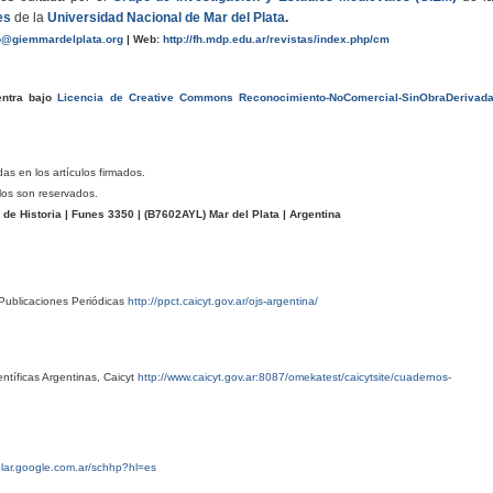
es
de la
Universidad Nacional de Mar del Plata
.
o@giemmardelplata.org
|
Web:
http://fh.mdp.edu.ar/revistas/index.php/cm
entra bajo
Licencia de Creative Commons Reconocimiento-NoComercial-SinObraDerivad
das en los artículos firmados.
los son reservados.
e Historia | Funes 3350 | (
B7602AYL
) Mar del Plata | Argentina
Publicaciones Periódicas
http://ppct.caicyt.gov.ar/ojs-argentina/
ntíficas Argentinas, Caicyt
http://www.caicyt.gov.ar:8087/omekatest/caicytsite/cuadernos-
olar.google.com.ar/schhp?hl=es