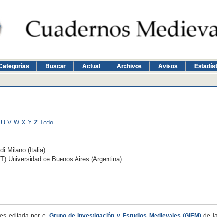
Categorías
Buscar
Actual
Archivos
Avisos
Estadís
U
V
W
X
Y
Z
Todo
di Milano (Italia)
) Universidad de Buenos Aires (Argentina)
es editada por el
Grupo de Investigación y Estudios Medievales (GIEM)
de l