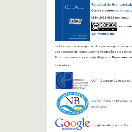
Facultad de Humanidad
Correo electrónico:
contact
ISSN 2451-6821
(en línea)
se encu
4.0 Internacional
La Dirección no se responsabiliza por las opiniones verti
Los derechos de reproducción o traducción de los artícu
Por correspondencia y/o canje dirigirse a:
Departamento d
Indizada en
:
CCPP Catálogo Colectivo de 
Núcleo Básico de Revistas Cie
medievales/
Google académico
http://sch