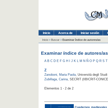
Inicio
Acerca de
Iniciar sesión
Inicio
>
Buscar
>
Examinar índice de autores/as
Examinar índice de autores/as
A
B
C
D
E
F
G
H
I
J
K
L
M
N
Ñ
O
P
Q
R
S
T
Z
Zanoboni, Maria Paola
, Università degli Studi 
Zubillaga, Carina
, SECRIT (IIBICRIT-CONICET
Elementos 1 - 2 de 2
Cuadernos medievales