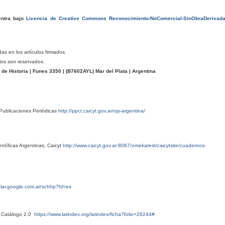
entra bajo
Licencia de Creative Commons Reconocimiento-NoComercial-SinObraDerivad
das en los artículos firmados.
los son reservados.
e Historia | Funes 3350 | (
B7602AYL
) Mar del Plata | Argentina
Publicaciones Periódicas
http://ppct.caicyt.gov.ar/ojs-argentina/
ntíficas Argentinas, Caicyt
http://www.caicyt.gov.ar:8087/omekatest/caicytsite/cuadernos-
olar.google.com.ar/schhp?hl=es
x Catálogo 2.0
https://www.latindex.org/latindex/ficha?folio=26244#