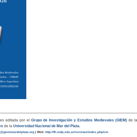
es editada por el
Grupo de Investigación y Estudios Medievales (GIEM)
de l
es
de la
Universidad Nacional de Mar del Plata
.
o@giemmardelplata.org
|
Web:
http://fh.mdp.edu.ar/revistas/index.php/cm