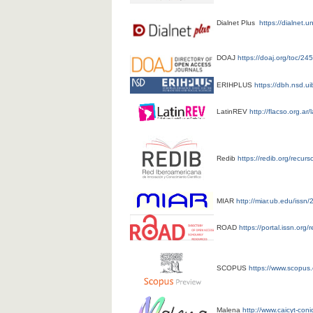
Dialnet Plus
https://dialnet.u
DOAJ
https://doaj.org/toc/24
ERIHPLUS
https://dbh.nsd.ui
LatinREV
http://flacso.org.ar/l
Redib
https://redib.org/recu
MIAR
http://miar.ub.edu/issn
ROAD
https://portal.issn.or
SCOPUS
https://www.scopus
Malena
http://www.caicyt-con