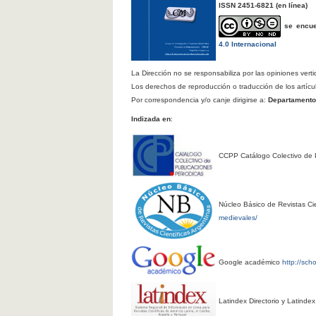
ISSN 2451-6821
(en línea)
se encu
4.0 Internacional
La Dirección no se responsabiliza por las opiniones verti
Los derechos de reproducción o traducción de los artícu
Por correspondencia y/o canje dirigirse a:
Departamento d
Indizada en
:
CCPP Catálogo Colectivo de 
Núcleo Básico de Revistas Cie
medievales/
Google académico
http://sch
Latindex Directorio y Latinde