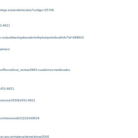
nirioja.es/servlet/revista?codigo=25768
51-6821
b.no/publiseringskanaler/erihplus/periodical/info?id=489843
atinrev/
rsos/Record/oai_revista3983-cuadernos-medievales
/2451-6821
g/resource/ISSN/2451-6821
.com/sourceid/21101049619
icet.gov.ar/malena/items/show/2000