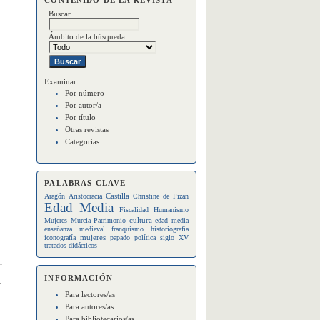
Buscar
Ámbito de la búsqueda
Examinar
Por número
Por autor/a
Por título
Otras revistas
Categorías
PALABRAS CLAVE
Castilla
Aragón
Aristocracia
Christine de Pizan
Edad Media
Fiscalidad
Humanismo
cultura
Mujeres
Murcia
Patrimonio
edad media
enseñanza medieval
franquismo
historiografía
mujeres
iconografía
papado
política
siglo XV
tratados didácticos
INFORMACIÓN
a
Para lectores/as
Para autores/as
Para bibliotecarios/as