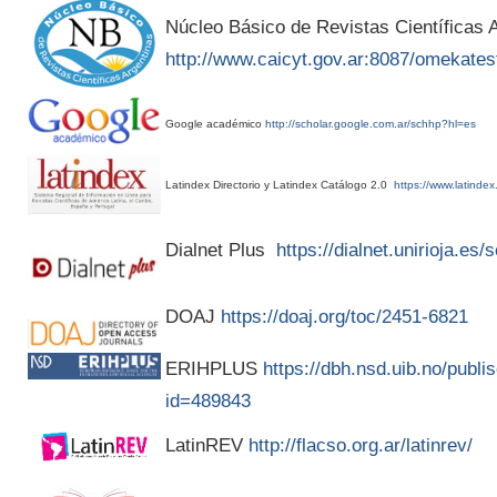
Núcleo Básico de Revistas Científicas A
http://www.caicyt.gov.ar:8087/omekates
Google académico
http://scholar.google.com.ar/schhp?hl=es
Latindex Directorio y Latindex Catálogo 2.0
https://www.latindex
Dialnet Plus
https://dialnet.unirioja.es
DOAJ
https://doaj.org/toc/2451-6821
ERIHPLUS
https://dbh.nsd.uib.no/publis
id=489843
LatinREV
http://flacso.org.ar/latinrev/