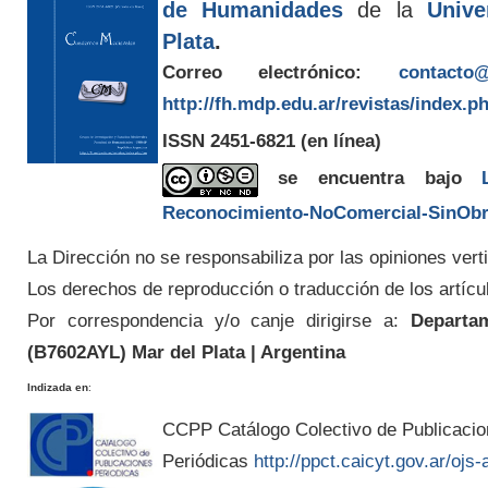
de Humanidades
de la
Unive
Plata
.
Correo electrónico:
contacto@
http://fh.mdp.edu.ar/revistas/index.p
ISSN 2451-6821
(en línea)
se encuentra bajo
Reconocimiento-NoComercial-SinObra
La Dirección no se responsabiliza por las opiniones verti
Los derechos de reproducción o traducción de los artícu
Por correspondencia y/o canje dirigirse a:
Departam
(
B7602AYL
) Mar del Plata | Argentina
Indizada en
:
CCPP Catálogo Colectivo de Publicaci
Periódicas
http://ppct.caicyt.gov.ar/ojs-