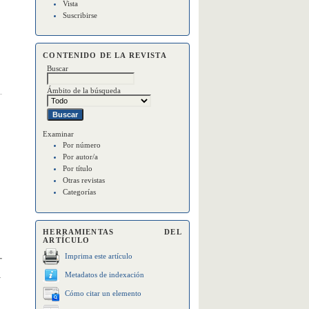
Vista
Suscribirse
CONTENIDO DE LA REVISTA
Buscar
Ámbito de la búsqueda
Examinar
Por número
Por autor/a
Por título
Otras revistas
Categorías
HERRAMIENTAS DEL
ARTÍCULO
Imprima este artículo
Metadatos de indexación
a
Cómo citar un elemento