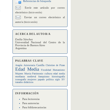
Referencias de búsqueda
Envíe este artículo por correo
a
electrónico
(Inicie sesión)
Enviar un correo electrónico al
autor/a
(Inicie sesión)
ACERCA DEL AUTOR/A
Emilia Sánchez
Universidad Nacional del Centro de la
Provincia de Buenos Aires
Argentina
PALABRAS CLAVE
Castilla
Aragón
Aristocracia
Christine de Pizan
Edad Media
Fiscalidad
Humanismo
cultura
Mujeres
Murcia
Patrimonio
edad media
enseñanza medieval
franquismo
historiografía
mujeres
iconografía
papado
política
siglo XV
tratados didácticos
INFORMACIÓN
Para lectores/as
Para autores/as
Para bibliotecarios/as