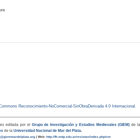
ura
e Commons Reconocimiento-NoComercial-SinObraDerivada 4.0 Internacional
.
es editada por el
Grupo de Investigación y Estudios Medievales (GIEM)
de l
es
de la
Universidad Nacional de Mar del Plata
.
o@giemmardelplata.org
|
Web:
http://fh.mdp.edu.ar/revistas/index.php/cm