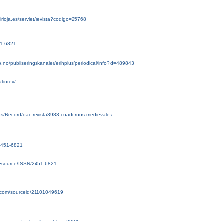
nirioja.es/servlet/revista?codigo=25768
51-6821
b.no/publiseringskanaler/erihplus/periodical/info?id=489843
atinrev/
rsos/Record/oai_revista3983-cuadernos-medievales
/2451-6821
g/resource/ISSN/2451-6821
.com/sourceid/21101049619