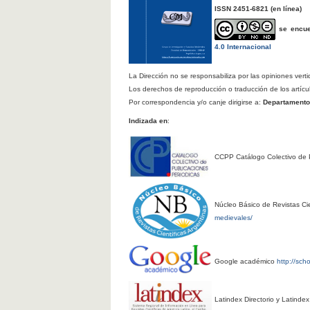
ISSN 2451-6821
(en línea)
se encu
4.0 Internacional
La Dirección no se responsabiliza por las opiniones verti
Los derechos de reproducción o traducción de los artícu
Por correspondencia y/o canje dirigirse a:
Departamento d
Indizada en
:
CCPP Catálogo Colectivo de 
Núcleo Básico de Revistas Cie
medievales/
Google académico
http://sch
Latindex Directorio y Latinde