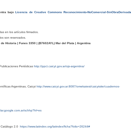
entra bajo
Licencia de Creative Commons Reconocimiento-NoComercial-SinObraDerivad
das en los artículos firmados.
los son reservados.
e Historia | Funes 3350 | (
B7602AYL
) Mar del Plata | Argentina
Publicaciones Periódicas
http://ppct.caicyt.gov.ar/ojs-argentina/
ntíficas Argentinas, Caicyt
http://www.caicyt.gov.ar:8087/omekatest/caicytsite/cuadernos-
olar.google.com.ar/schhp?hl=es
x Catálogo 2.0
https://www.latindex.org/latindex/ficha?folio=26244#