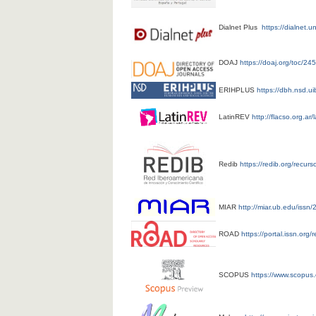
Dialnet Plus
https://dialnet.u
DOAJ
https://doaj.org/toc/24
ERIHPLUS
https://dbh.nsd.ui
LatinREV
http://flacso.org.ar/l
Redib
https://redib.org/recu
MIAR
http://miar.ub.edu/issn
ROAD
https://portal.issn.or
SCOPUS
https://www.scopus