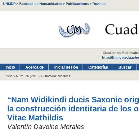
UNMDP
>
Facultad de Humanidades
>
Publicaciones
>
Revistas
Cuadernos Medievales -
http://fh.mdp.edu.ar/r
Inicio
Acerca de
Iniciar sesión
Categorías
Buscar
Inicio
>
Núm. 26 (2019)
>
Davoine Morales
“Nam Widikindi ducis Saxonie origi
la construcción identitaria de los 
Vitae Mathildis
Valentín Davoine Morales