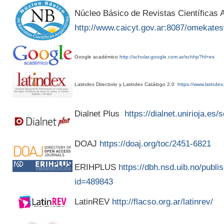
Núcleo Básico de Revistas Científicas A
http://www.caicyt.gov.ar:8087/omekates
Google académico
http://scholar.google.com.ar/schhp?hl=es
Latindex Directorio y Latindex Catálogo 2.0
https://www.latindex
Dialnet Plus
https://dialnet.unirioja.es
DOAJ
https://doaj.org/toc/2451-6821
ERIHPLUS
https://dbh.nsd.uib.no/publis
id=489843
LatinREV
http://flacso.org.ar/latinrev/