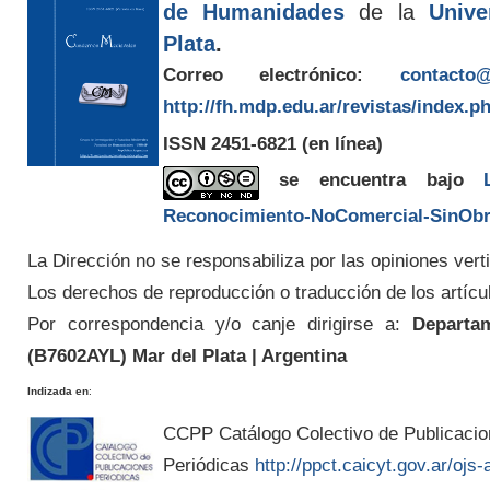
de Humanidades
de la
Unive
Plata
.
Correo electrónico:
contacto@
http://fh.mdp.edu.ar/revistas/index.p
ISSN 2451-6821
(en línea)
se encuentra bajo
Reconocimiento-NoComercial-SinObra
La Dirección no se responsabiliza por las opiniones verti
Los derechos de reproducción o traducción de los artícu
Por correspondencia y/o canje dirigirse a:
Departam
(
B7602AYL
) Mar del Plata | Argentina
Indizada en
:
CCPP Catálogo Colectivo de Publicaci
Periódicas
http://ppct.caicyt.gov.ar/ojs-