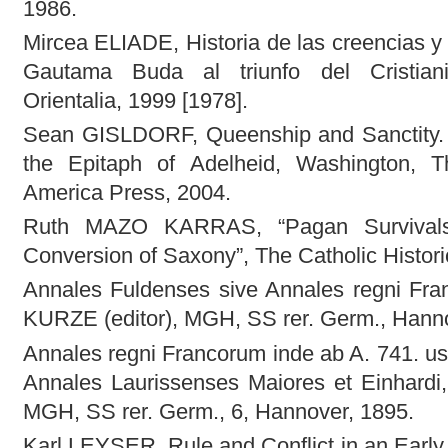
1986.
Mircea ELIADE, Historia de las creencias y l
Gautama Buda al triunfo del Cristian
Orientalia, 1999 [1978].
Sean GISLDORF, Queenship and Sanctity. 
the Epitaph of Adelheid, Washington, Th
America Press, 2004.
Ruth MAZO KARRAS, “Pagan Survivals
Conversion of Saxony”, The Catholic Histori
Annales Fuldenses sive Annales regni Franc
KURZE (editor), MGH, SS rer. Germ., Hanno
Annales regni Francorum inde ab A. 741. us
Annales Laurissenses Maiores et Einhardi,
MGH, SS rer. Germ., 6, Hannover, 1895.
Karl LEYSER, Rule and Conflict in an Early