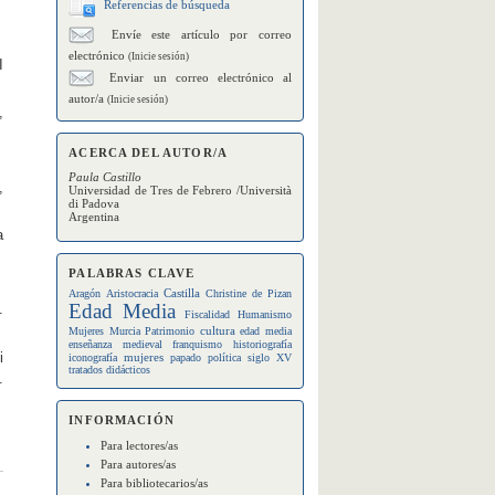
Referencias de búsqueda
Envíe este artículo por correo
electrónico
(Inicie sesión)
I
Enviar un correo electrónico al
autor/a
(Inicie sesión)
,
ACERCA DEL AUTOR/A
Paula Castillo
,
Universidad de Tres de Febrero /Università
di Padova
Argentina
a
PALABRAS CLAVE
Castilla
Aragón
Aristocracia
Christine de Pizan
Edad Media
.
Fiscalidad
Humanismo
cultura
Mujeres
Murcia
Patrimonio
edad media
enseñanza medieval
franquismo
historiografía
i
mujeres
iconografía
papado
política
siglo XV
tratados didácticos
.
INFORMACIÓN
Para lectores/as
Para autores/as
Para bibliotecarios/as