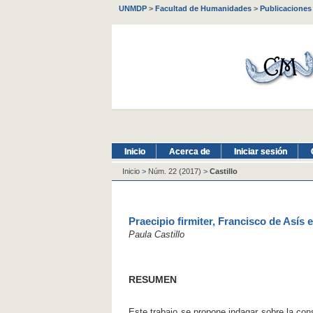
UNMDP
>
Facultad de Humanidades
>
Publicaciones
Inicio
Acerca de
Iniciar sesión
Inicio
>
Núm. 22 (2017)
>
Castillo
Praecipio firmiter, Francisco de Así
Paula Castillo
RESUMEN
Este trabajo se propone indagar sobre la co