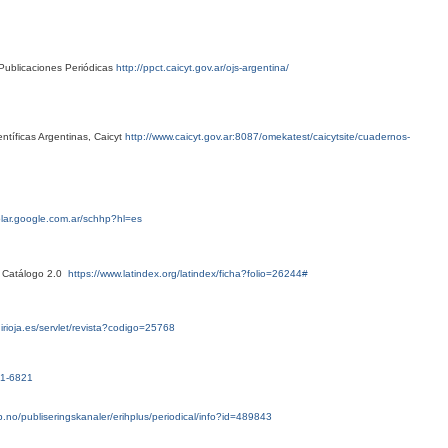
Publicaciones Periódicas
http://ppct.caicyt.gov.ar/ojs-argentina/
ntíficas Argentinas, Caicyt
http://www.caicyt.gov.ar:8087/omekatest/caicytsite/cuadernos-
olar.google.com.ar/schhp?hl=es
x Catálogo 2.0
https://www.latindex.org/latindex/ficha?folio=26244#
nirioja.es/servlet/revista?codigo=25768
51-6821
b.no/publiseringskanaler/erihplus/periodical/info?id=489843