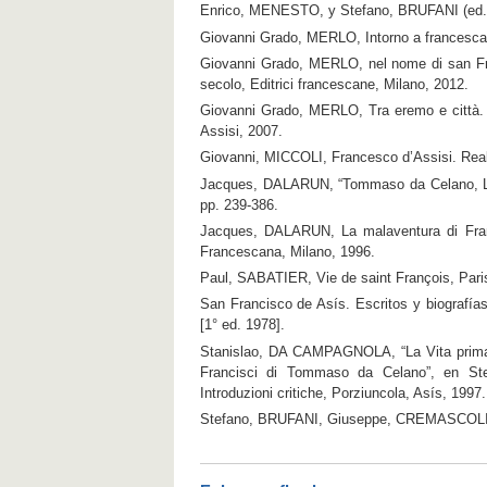
Enrico, MENESTO, y Stefano, BRUFANI (ed.), 
Giovanni Grado, MERLO, Intorno a francesca
Giovanni Grado, MERLO, nel nome di san Fran
secolo, Editrici francescane, Milano, 2012.
Giovanni Grado, MERLO, Tra eremo e città. 
Assisi, 2007.
Giovanni, MICCOLI, Francesco d’Assisi. Realt
Jacques, DALARUN, “Tommaso da Celano, La 
pp. 239-386.
Jacques, DALARUN, La malaventura di Franc
Francescana, Milano, 1996.
Paul, SABATIER, Vie de saint François, Pari
San Francisco de Asís. Escritos y biografí
[1° ed. 1978].
Stanislao, DA CAMPAGNOLA, “La Vita prima, 
Francisci di Tommaso da Celano”, en St
Introduzioni critiche, Porziuncola, Asís, 1997. 
Stefano, BRUFANI, Giuseppe, CREMASCOLI, y o