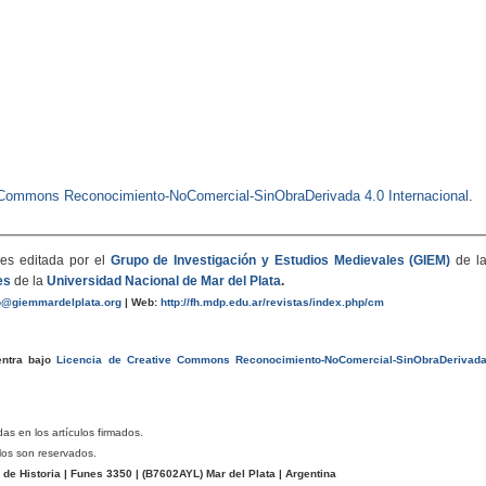
e Commons Reconocimiento-NoComercial-SinObraDerivada 4.0 Internacional
.
es editada por el
Grupo de Investigación y Estudios Medievales (GIEM)
de l
es
de la
Universidad Nacional de Mar del Plata
.
o@giemmardelplata.org
|
Web:
http://fh.mdp.edu.ar/revistas/index.php/cm
entra bajo
Licencia de Creative Commons Reconocimiento-NoComercial-SinObraDerivad
das en los artículos firmados.
los son reservados.
e Historia | Funes 3350 | (
B7602AYL
) Mar del Plata | Argentina