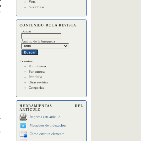
Vista
n
Suscribirse
r
CONTENIDO DE LA REVISTA
Buscar
Ámbito de la búsqueda
Examinar
Por número
Por autor/a
Por título
Otras revistas
Categorías
HERRAMIENTAS DEL
ARTÍCULO
,
Imprima este artículo
Metadatos de indexación
,
Cómo citar un elemento