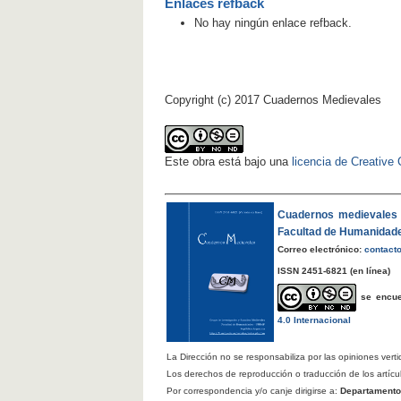
Enlaces refback
No hay ningún enlace refback.
Copyright (c) 2017 Cuadernos Medievales
Este obra está bajo una
licencia de Creativ
Cuadernos medievales
Facultad de Humanidad
Correo electrónico:
contact
ISSN 2451-6821
(en línea)
se encu
4.0 Internacional
La Dirección no se responsabiliza por las opiniones verti
Los derechos de reproducción o traducción de los artícu
Por correspondencia y/o canje dirigirse a:
Departamento d