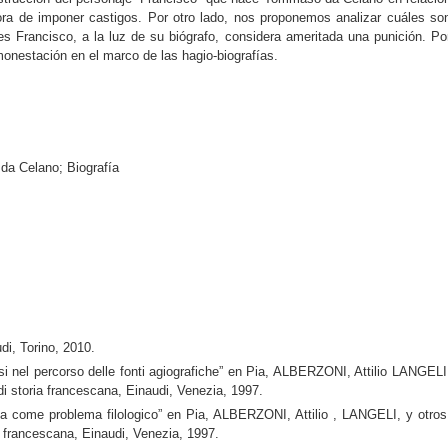
 hora de imponer castigos. Por otro lado, nos proponemos analizar cuáles so
les Francisco, a la luz de su biógrafo, considera ameritada una punición. Po
amonestación en el marco de las hagio-biografías.
da Celano; Biografía
i, Torino, 2010.
 nel percorso delle fonti agiografiche” en Pia, ALBERZONI, Attilio LANGELI
di storia francescana, Einaudi, Venezia, 1997.
 come problema filologico” en Pia, ALBERZONI, Attilio , LANGELI, y otros
ia francescana, Einaudi, Venezia, 1997.