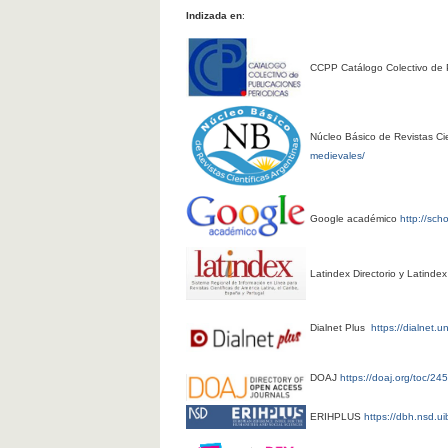
Indizada en
:
CCPP Catálogo Colectivo de 
Núcleo Básico de Revistas Cie
medievales/
Google académico
http://sch
Latindex Directorio y Latinde
Dialnet Plus
https://dialnet.u
DOAJ
https://doaj.org/toc/24
ERIHPLUS
https://dbh.nsd.ui