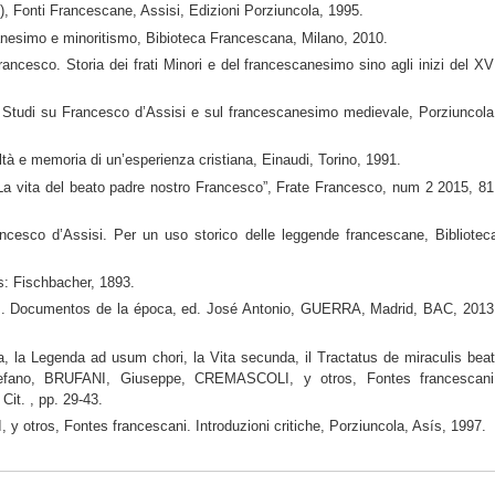
Fonti Francescane, Assisi, Edizioni Porziuncola, 1995.
nesimo e minoritismo, Bibioteca Francescana, Milano, 2010.
cesco. Storia dei frati Minori e del francescanesimo sino agli inizi del XV
Studi su Francesco d’Assisi e sul francescanesimo medievale, Porziuncola
à e memoria di un’esperienza cristiana, Einaudi, Torino, 1991.
vita del beato padre nostro Francesco”, Frate Francesco, num 2 2015, 81
esco d’Assisi. Per un uso storico delle leggende francescane, Bibliotec
s: Fischbacher, 1893.
as. Documentos de la época, ed. José Antonio, GUERRA, Madrid, BAC, 2013
la Legenda ad usum chori, la Vita secunda, il Tractatus de miraculis beat
efano, BRUFANI, Giuseppe, CREMASCOLI, y otros, Fontes francescani
Cit. , pp. 29-43.
tros, Fontes francescani. Introduzioni critiche, Porziuncola, Asís, 1997.