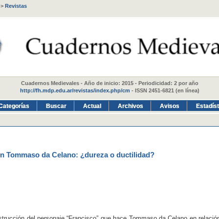
>
Revistas
Cuadernos Medievales - Año de inicio: 2015 - Periodicidad: 2 por año
http://fh.mdp.edu.ar/revistas/index.php/cm
- ISSN 2451-6821 (en línea)
Categorías
Buscar
Actual
Archivos
Avisos
Estadís
s en Tommaso da Celano: ¿dureza o ductilidad?
nstrucción del personaje “Francisco” que hace Tommaso da Celano en relació